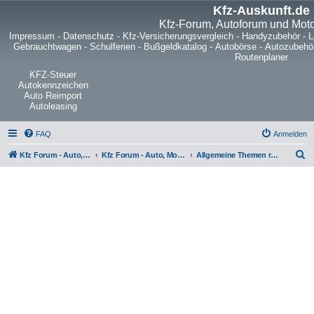
Kfz-Auskunft.de
Kfz-Forum, Autoforum und Mot
Impressum
-
Datenschutz
-
Kfz-Versicherungsvergleich
-
Handyzubehör
-
L
Gebrauchtwagen
-
Schulferien
-
Bußgeldkatalog
-
Autobörse
-
Autozubehö
Routenplaner
KFZ-Steuer
Autokennzeichen
Auto Reimport
Autoleasing
FAQ
Anmelden
S
Kfz Forum - Auto, Motorrad und LKW
Kfz Forum - Auto, Motorrad und LKW
Allgemeine Themen rund um Fahrräder, Pedelecs, Rennräder, Mountainbikes oder Trekkingräder
u
c
h
e