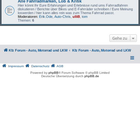
Alle Fahrradmarken, Lob & Kritik
Hier könnt Ihr Eure Erfahrungen und Erlebnisse rund ums Fahrradfahren
diskutieren / Berichte über Bikes und E-Fahrräder schreiben / Eure Meinung
loswerden / hier kann alles rein was zum Thema Fahrrad passt.
Moderatoren:
Erik.Ode
,
Auto-Chris
,
ulliB
,
tom
Themen:
6
Gehe zu
Kfz Forum - Auto, Motorrad und LKW
Kfz Forum - Auto, Motorrad und LKW
Impressum
Datenschutz
AGB
Powered by
phpBB
® Forum Software © phpBB Limited
Deutsche Übersetzung durch
phpBB.de