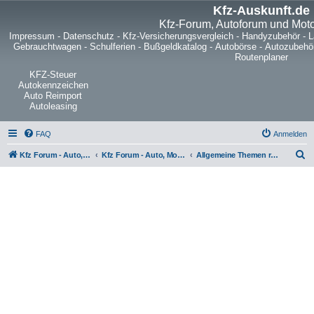
Kfz-Auskunft.de
Kfz-Forum, Autoforum und Mot
Impressum
-
Datenschutz
-
Kfz-Versicherungsvergleich
-
Handyzubehör
-
L
Gebrauchtwagen
-
Schulferien
-
Bußgeldkatalog
-
Autobörse
-
Autozubehö
Routenplaner
KFZ-Steuer
Autokennzeichen
Auto Reimport
Autoleasing
FAQ
Anmelden
S
Kfz Forum - Auto, Motorrad und LKW
Kfz Forum - Auto, Motorrad und LKW
Allgemeine Themen rund um Fahrräder, Pedelecs, Rennräder, Mountainbikes oder Trekkingräder
u
c
h
e