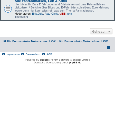
Alle Fahrradmarken, Lob & Kritik
Hier könnt Ihr Eure Erfahrungen und Erlebnisse rund ums Fahrradfahren
diskutieren / Berichte über Bikes und E-Fahrräder schreiben / Eure Meinung
loswerden / hier kann alles rein was zum Thema Fahrrad passt.
Moderatoren:
Erik.Ode
,
Auto-Chris
,
ulliB
,
tom
Themen:
6
Gehe zu
Kfz Forum - Auto, Motorrad und LKW
Kfz Forum - Auto, Motorrad und LKW
Impressum
Datenschutz
AGB
Powered by
phpBB
® Forum Software © phpBB Limited
Deutsche Übersetzung durch
phpBB.de