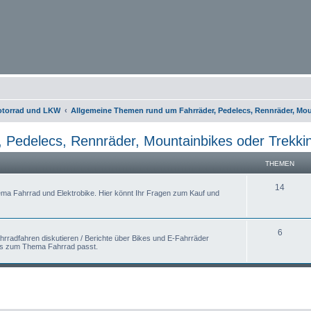
otorrad und LKW
Allgemeine Themen rund um Fahrräder, Pedelecs, Rennräder, Mou
 Pedelecs, Rennräder, Mountainbikes oder Trekki
THEMEN
14
ema Fahrrad und Elektrobike. Hier könnt Ihr Fragen zum Kauf und
6
hrradfahren diskutieren / Berichte über Bikes und E-Fahrräder
was zum Thema Fahrrad passt.