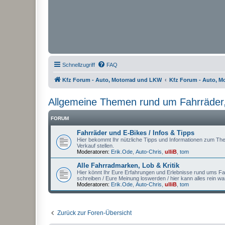
Schnellzugriff
FAQ
Kfz Forum - Auto, Motorrad und LKW
Kfz Forum - Auto, M
Allgemeine Themen rund um Fahrräder,
FORUM
Fahrräder und E-Bikes / Infos & Tipps
Hier bekommt Ihr nützliche Tipps und Informationen zum Th
Verkauf stellen.
Moderatoren:
Erik.Ode
,
Auto-Chris
,
ulliB
,
tom
Alle Fahrradmarken, Lob & Kritik
Hier könnt Ihr Eure Erfahrungen und Erlebnisse rund ums Fa
schreiben / Eure Meinung loswerden / hier kann alles rein 
Moderatoren:
Erik.Ode
,
Auto-Chris
,
ulliB
,
tom
Zurück zur Foren-Übersicht