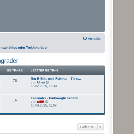
Anmelden
ntainbikes oder Trekkingräder
ngräder
BEITRÄGE
LETZTER BEITRAG
Re: E-Bike und Fahrrad - Tipp…
78
N
von
Mifaa
e
18.02.2025, 13:43
u
e
s
Fahrräder - Parkmöglichkeiten
16
t
N
von
ulliB
e
e
16.04.2025, 11:09
r
u
B
e
e
s
i
t
t
e
r
Gehe zu
r
a
B
g
e