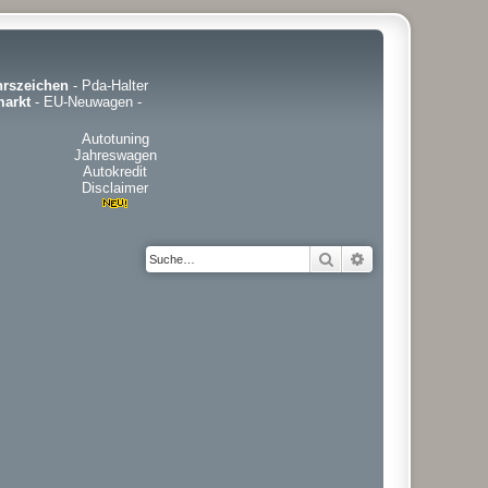
hrszeichen
-
Pda-Halter
arkt
-
EU-Neuwagen
-
Autotuning
Jahreswagen
Autokredit
Disclaimer
Suche
Erweiterte Suche