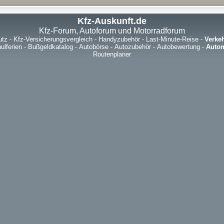
Kfz-Auskunft.de
Kfz-Forum, Autoforum und Motorradforum
utz
-
Kfz-Versicherungsvergleich
-
Handyzubehör
-
Last-Minute-Reise
-
Verke
ulferien
-
Bußgeldkatalog
-
Autobörse
-
Autozubehör
-
Autobewertung
-
Autom
Routenplaner