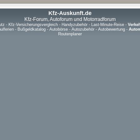
Kfz-Auskunft.de
Kfz-Forum, Autoforum und Motorradforum
utz
-
Kfz-Versicherungsvergleich
-
Handyzubehör
-
Last-Minute-Reise
-
Verke
ulferien
-
Bußgeldkatalog
-
Autobörse
-
Autozubehör
-
Autobewertung
-
Autom
Routenplaner