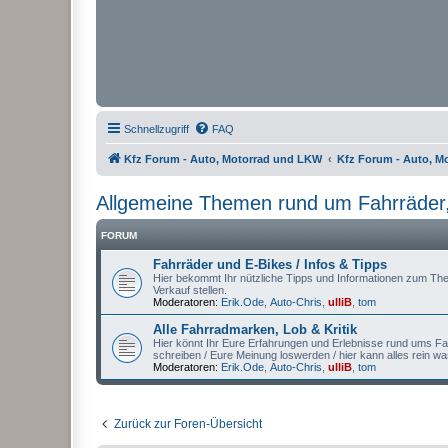
Schnellzugriff
FAQ
Kfz Forum - Auto, Motorrad und LKW
Kfz Forum - Auto, M
Allgemeine Themen rund um Fahrräder,
FORUM
Fahrräder und E-Bikes / Infos & Tipps
Hier bekommt Ihr nützliche Tipps und Informationen zum Th
Verkauf stellen.
Moderatoren:
Erik.Ode
,
Auto-Chris
,
ulliB
,
tom
Alle Fahrradmarken, Lob & Kritik
Hier könnt Ihr Eure Erfahrungen und Erlebnisse rund ums Fa
schreiben / Eure Meinung loswerden / hier kann alles rein 
Moderatoren:
Erik.Ode
,
Auto-Chris
,
ulliB
,
tom
Zurück zur Foren-Übersicht