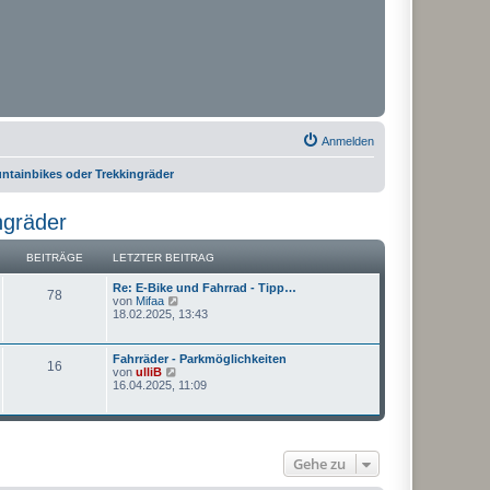
Anmelden
ntainbikes oder Trekkingräder
ngräder
BEITRÄGE
LETZTER BEITRAG
Re: E-Bike und Fahrrad - Tipp…
78
N
von
Mifaa
e
18.02.2025, 13:43
u
e
s
Fahrräder - Parkmöglichkeiten
16
t
N
von
ulliB
e
e
16.04.2025, 11:09
r
u
B
e
e
s
i
t
t
e
r
Gehe zu
r
a
B
g
e