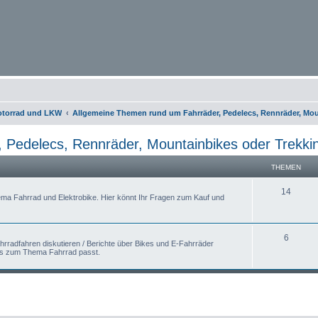
otorrad und LKW
Allgemeine Themen rund um Fahrräder, Pedelecs, Rennräder, Mou
 Pedelecs, Rennräder, Mountainbikes oder Trekki
THEMEN
14
ema Fahrrad und Elektrobike. Hier könnt Ihr Fragen zum Kauf und
6
hrradfahren diskutieren / Berichte über Bikes und E-Fahrräder
was zum Thema Fahrrad passt.