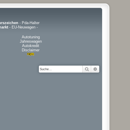
hrszeichen
-
Pda-Halter
arkt
-
EU-Neuwagen
-
Autotuning
Jahreswagen
Autokredit
Disclaimer
Suche
Erweiterte Suche