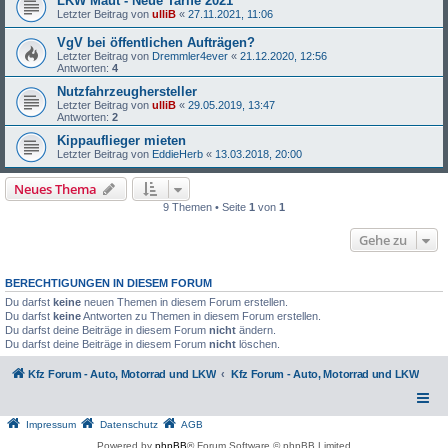
LKW Maut - Neue Tarife 2021
Letzter Beitrag von
ulliB
«
27.11.2021, 11:06
VgV bei öffentlichen Aufträgen?
Letzter Beitrag von
Dremmler4ever
«
21.12.2020, 12:56
Antworten:
4
Nutzfahrzeughersteller
Letzter Beitrag von
ulliB
«
29.05.2019, 13:47
Antworten:
2
Kippauflieger mieten
Letzter Beitrag von
EddieHerb
«
13.03.2018, 20:00
Neues Thema
9 Themen • Seite
1
von
1
Gehe zu
BERECHTIGUNGEN IN DIESEM FORUM
Du darfst
keine
neuen Themen in diesem Forum erstellen.
Du darfst
keine
Antworten zu Themen in diesem Forum erstellen.
Du darfst deine Beiträge in diesem Forum
nicht
ändern.
Du darfst deine Beiträge in diesem Forum
nicht
löschen.
Kfz Forum - Auto, Motorrad und LKW
Kfz Forum - Auto, Motorrad und LKW
Impressum
Datenschutz
AGB
Powered by
phpBB
® Forum Software © phpBB Limited