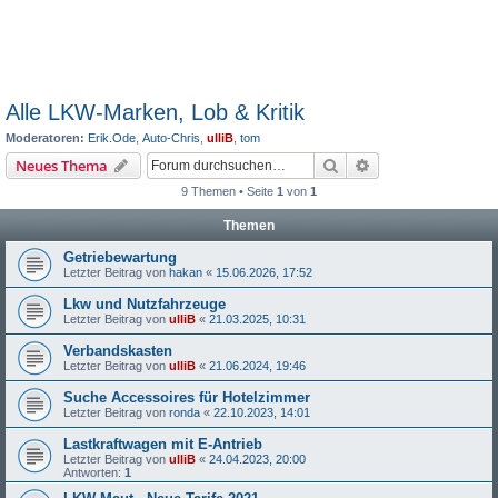
Alle LKW-Marken, Lob & Kritik
Moderatoren:
Erik.Ode
,
Auto-Chris
,
ulliB
,
tom
Suche
Erweiterte Suche
Neues Thema
9 Themen • Seite
1
von
1
Themen
Getriebewartung
Letzter Beitrag von
hakan
«
15.06.2026, 17:52
Lkw und Nutzfahrzeuge
Letzter Beitrag von
ulliB
«
21.03.2025, 10:31
Verbandskasten
Letzter Beitrag von
ulliB
«
21.06.2024, 19:46
Suche Accessoires für Hotelzimmer
Letzter Beitrag von
ronda
«
22.10.2023, 14:01
Lastkraftwagen mit E-Antrieb
Letzter Beitrag von
ulliB
«
24.04.2023, 20:00
Antworten:
1