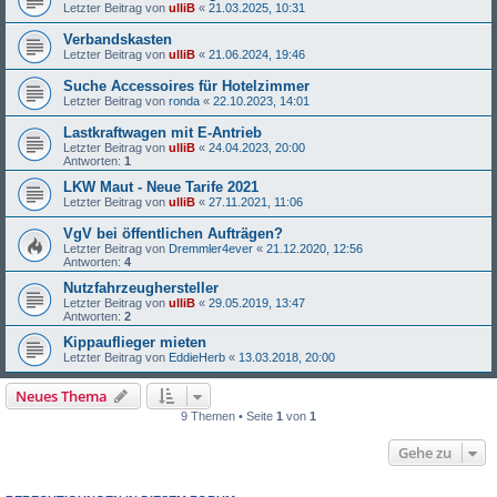
Letzter Beitrag von
ulliB
«
21.03.2025, 10:31
Verbandskasten
Letzter Beitrag von
ulliB
«
21.06.2024, 19:46
Suche Accessoires für Hotelzimmer
Letzter Beitrag von
ronda
«
22.10.2023, 14:01
Lastkraftwagen mit E-Antrieb
Letzter Beitrag von
ulliB
«
24.04.2023, 20:00
Antworten:
1
LKW Maut - Neue Tarife 2021
Letzter Beitrag von
ulliB
«
27.11.2021, 11:06
VgV bei öffentlichen Aufträgen?
Letzter Beitrag von
Dremmler4ever
«
21.12.2020, 12:56
Antworten:
4
Nutzfahrzeughersteller
Letzter Beitrag von
ulliB
«
29.05.2019, 13:47
Antworten:
2
Kippauflieger mieten
Letzter Beitrag von
EddieHerb
«
13.03.2018, 20:00
Neues Thema
9 Themen • Seite
1
von
1
Gehe zu