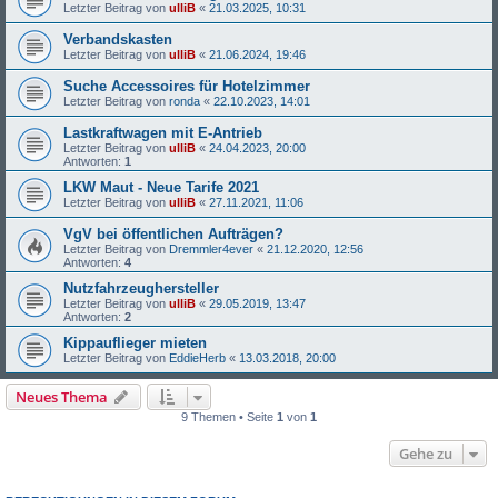
Letzter Beitrag von
ulliB
«
21.03.2025, 10:31
Verbandskasten
Letzter Beitrag von
ulliB
«
21.06.2024, 19:46
Suche Accessoires für Hotelzimmer
Letzter Beitrag von
ronda
«
22.10.2023, 14:01
Lastkraftwagen mit E-Antrieb
Letzter Beitrag von
ulliB
«
24.04.2023, 20:00
Antworten:
1
LKW Maut - Neue Tarife 2021
Letzter Beitrag von
ulliB
«
27.11.2021, 11:06
VgV bei öffentlichen Aufträgen?
Letzter Beitrag von
Dremmler4ever
«
21.12.2020, 12:56
Antworten:
4
Nutzfahrzeughersteller
Letzter Beitrag von
ulliB
«
29.05.2019, 13:47
Antworten:
2
Kippauflieger mieten
Letzter Beitrag von
EddieHerb
«
13.03.2018, 20:00
Neues Thema
9 Themen • Seite
1
von
1
Gehe zu