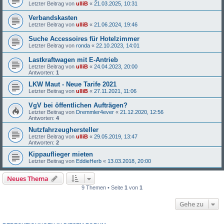
Letzter Beitrag von
ulliB
«
21.03.2025, 10:31
Verbandskasten
Letzter Beitrag von
ulliB
«
21.06.2024, 19:46
Suche Accessoires für Hotelzimmer
Letzter Beitrag von
ronda
«
22.10.2023, 14:01
Lastkraftwagen mit E-Antrieb
Letzter Beitrag von
ulliB
«
24.04.2023, 20:00
Antworten:
1
LKW Maut - Neue Tarife 2021
Letzter Beitrag von
ulliB
«
27.11.2021, 11:06
VgV bei öffentlichen Aufträgen?
Letzter Beitrag von
Dremmler4ever
«
21.12.2020, 12:56
Antworten:
4
Nutzfahrzeughersteller
Letzter Beitrag von
ulliB
«
29.05.2019, 13:47
Antworten:
2
Kippauflieger mieten
Letzter Beitrag von
EddieHerb
«
13.03.2018, 20:00
Neues Thema
9 Themen • Seite
1
von
1
Gehe zu