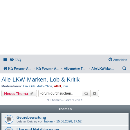
FAQ
Anmelden
S
Kfz Forum - Auto, Motorrad und LKW
Kfz Forum - Auto, Motorrad und LKW
Allgemeine Themen rund um LKW, Zugmaschinen, Anhänger, Kleintransporter, Nutzfahrzeuge und Sattelschlepper
Alle LKW-Marken, Lob & Kritik
u
Alle LKW-Marken, Lob & Kritik
c
Moderatoren:
Erik.Ode
,
Auto-Chris
,
ulliB
,
tom
h
Suche
Erweiterte Suche
Neues Thema
e
9 Themen • Seite
1
von
1
Themen
Getriebewartung
Letzter Beitrag von
hakan
«
15.06.2026, 17:52
Lkw und Nutzfahrzeuge