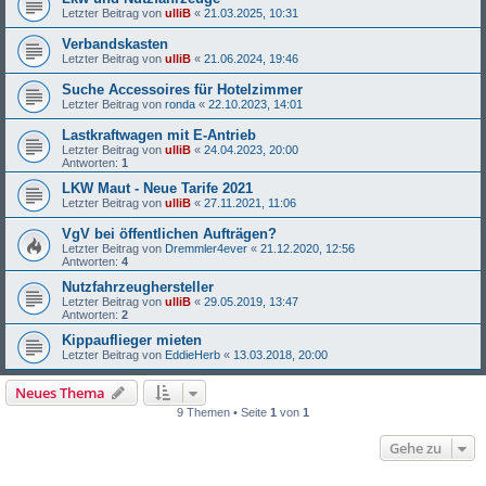
Letzter Beitrag von
ulliB
«
21.03.2025, 10:31
Verbandskasten
Letzter Beitrag von
ulliB
«
21.06.2024, 19:46
Suche Accessoires für Hotelzimmer
Letzter Beitrag von
ronda
«
22.10.2023, 14:01
Lastkraftwagen mit E-Antrieb
Letzter Beitrag von
ulliB
«
24.04.2023, 20:00
Antworten:
1
LKW Maut - Neue Tarife 2021
Letzter Beitrag von
ulliB
«
27.11.2021, 11:06
VgV bei öffentlichen Aufträgen?
Letzter Beitrag von
Dremmler4ever
«
21.12.2020, 12:56
Antworten:
4
Nutzfahrzeughersteller
Letzter Beitrag von
ulliB
«
29.05.2019, 13:47
Antworten:
2
Kippauflieger mieten
Letzter Beitrag von
EddieHerb
«
13.03.2018, 20:00
Neues Thema
9 Themen • Seite
1
von
1
Gehe zu