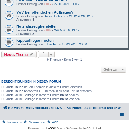
LKW Maut - Neue Tarife 2021
Letzter Beitrag von
ulliB
«
27.11.2021, 11:06
VgV bei öffentlichen Aufträgen?
Letzter Beitrag von
Dremmler4ever
«
21.12.2020, 12:56
Antworten:
4
Nutzfahrzeughersteller
Letzter Beitrag von
ulliB
«
29.05.2019, 13:47
Antworten:
2
Kippauflieger mieten
Letzter Beitrag von
EddieHerb
«
13.03.2018, 20:00
Neues Thema
9 Themen • Seite
1
von
1
Gehe zu
BERECHTIGUNGEN IN DIESEM FORUM
Du darfst
keine
neuen Themen in diesem Forum erstellen.
Du darfst
keine
Antworten zu Themen in diesem Forum erstellen.
Du darfst deine Beiträge in diesem Forum
nicht
ändern.
Du darfst deine Beiträge in diesem Forum
nicht
löschen.
Kfz Forum - Auto, Motorrad und LKW
Kfz Forum - Auto, Motorrad und LKW
Impressum
Datenschutz
AGB
Powered by
phpBB
® Forum Software © phpBB Limited