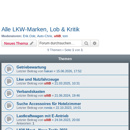
Alle LKW-Marken, Lob & Kritik
Moderatoren:
Erik.Ode
,
Auto-Chris
,
ulliB
,
tom
Suche
Erweiterte Suche
Neues Thema
9 Themen • Seite
1
von
1
Themen
Getriebewartung
Letzter Beitrag von
hakan
«
15.06.2026, 17:52
Lkw und Nutzfahrzeuge
Letzter Beitrag von
ulliB
«
21.03.2025, 10:31
Verbandskasten
Letzter Beitrag von
ulliB
«
21.06.2024, 19:46
Suche Accessoires für Hotelzimmer
Letzter Beitrag von
ronda
«
22.10.2023, 14:01
Lastkraftwagen mit E-Antrieb
Letzter Beitrag von
ulliB
«
24.04.2023, 20:00
Antworten:
1