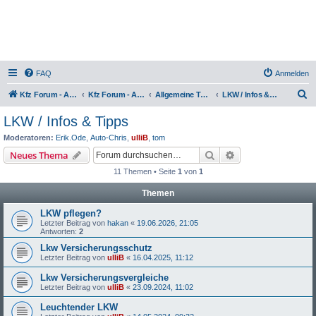
FAQ
Anmelden
S
Kfz Forum - Auto, Motorrad und LKW
Kfz Forum - Auto, Motorrad und LKW
Allgemeine Themen rund um LKW, Zugmaschinen, Anhänger, Kleintransporter, Nutzfahrzeuge und Sattelschlepper
LKW / Infos & Tipps
u
LKW / Infos & Tipps
c
Moderatoren:
Erik.Ode
,
Auto-Chris
,
ulliB
,
tom
h
Suche
Erweiterte Suche
Neues Thema
e
11 Themen • Seite
1
von
1
Themen
LKW pflegen?
Letzter Beitrag von
hakan
«
19.06.2026, 21:05
Antworten:
2
Lkw Versicherungsschutz
Letzter Beitrag von
ulliB
«
16.04.2025, 11:12
Lkw Versicherungsvergleiche
Letzter Beitrag von
ulliB
«
23.09.2024, 11:02
Leuchtender LKW