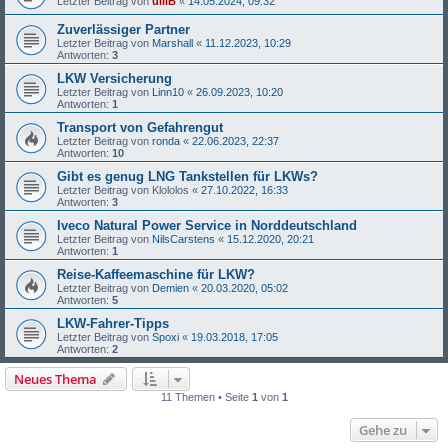
Letzter Beitrag von
ulliB
«
14.05.2024, 09:32
Zuverlässiger Partner
Letzter Beitrag von
Marshall
«
11.12.2023, 10:29
Antworten:
3
LKW Versicherung
Letzter Beitrag von
Linn10
«
26.09.2023, 10:20
Antworten:
1
Transport von Gefahrengut
Letzter Beitrag von
ronda
«
22.06.2023, 22:37
Antworten:
10
Gibt es genug LNG Tankstellen für LKWs?
Letzter Beitrag von
Klololos
«
27.10.2022, 16:33
Antworten:
3
Iveco Natural Power Service in Norddeutschland
Letzter Beitrag von
NilsCarstens
«
15.12.2020, 20:21
Antworten:
1
Reise-Kaffeemaschine für LKW?
Letzter Beitrag von
Demien
«
20.03.2020, 05:02
Antworten:
5
LKW-Fahrer-Tipps
Letzter Beitrag von
Spoxi
«
19.03.2018, 17:05
Antworten:
2
Neues Thema
11 Themen • Seite
1
von
1
Gehe zu