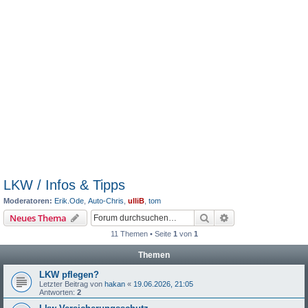
LKW / Infos & Tipps
Moderatoren:
Erik.Ode
,
Auto-Chris
,
ulliB
,
tom
Suche
Erweiterte Suche
Neues Thema
11 Themen • Seite
1
von
1
Themen
LKW pflegen?
Letzter Beitrag von
hakan
«
19.06.2026, 21:05
Antworten:
2