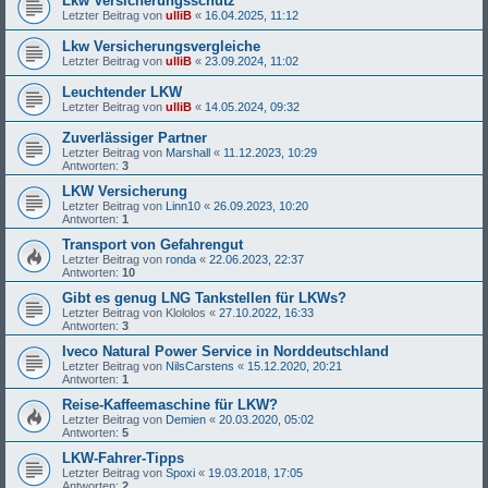
Lkw Versicherungsschutz
Letzter Beitrag von
ulliB
«
16.04.2025, 11:12
Lkw Versicherungsvergleiche
Letzter Beitrag von
ulliB
«
23.09.2024, 11:02
Leuchtender LKW
Letzter Beitrag von
ulliB
«
14.05.2024, 09:32
Zuverlässiger Partner
Letzter Beitrag von
Marshall
«
11.12.2023, 10:29
Antworten:
3
LKW Versicherung
Letzter Beitrag von
Linn10
«
26.09.2023, 10:20
Antworten:
1
Transport von Gefahrengut
Letzter Beitrag von
ronda
«
22.06.2023, 22:37
Antworten:
10
Gibt es genug LNG Tankstellen für LKWs?
Letzter Beitrag von
Klololos
«
27.10.2022, 16:33
Antworten:
3
Iveco Natural Power Service in Norddeutschland
Letzter Beitrag von
NilsCarstens
«
15.12.2020, 20:21
Antworten:
1
Reise-Kaffeemaschine für LKW?
Letzter Beitrag von
Demien
«
20.03.2020, 05:02
Antworten:
5
LKW-Fahrer-Tipps
Letzter Beitrag von
Spoxi
«
19.03.2018, 17:05
Antworten:
2