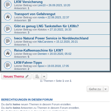
LKW Versicherung
Letzter Beitrag von
Linn10
«
26.09.2023, 10:20
Antworten:
1
Transport von Gefahrengut
Letzter Beitrag von
ronda
«
22.06.2023, 22:37
Antworten:
10
Gibt es genug LNG Tankstellen für LKWs?
Letzter Beitrag von
Klololos
«
27.10.2022, 16:33
Antworten:
3
Iveco Natural Power Service in Norddeutschland
Letzter Beitrag von
NilsCarstens
«
15.12.2020, 20:21
Antworten:
1
Reise-Kaffeemaschine für LKW?
Letzter Beitrag von
Demien
«
20.03.2020, 05:02
Antworten:
5
LKW-Fahrer-Tipps
Letzter Beitrag von
Spoxi
«
19.03.2018, 17:05
Antworten:
2
Neues Thema
11 Themen • Seite
1
von
1
Gehe zu
BERECHTIGUNGEN IN DIESEM FORUM
Du darfst
keine
neuen Themen in diesem Forum erstellen.
Du darfst
keine
Antworten zu Themen in diesem Forum erstellen.