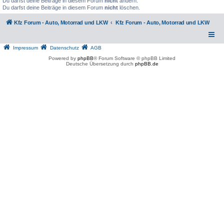
Du darfst deine Beiträge in diesem Forum
nicht
ändern.
Du darfst deine Beiträge in diesem Forum
nicht
löschen.
Kfz Forum - Auto, Motorrad und LKW
Kfz Forum - Auto, Motorrad und LKW
Impressum
Datenschutz
AGB
Powered by
phpBB
® Forum Software © phpBB Limited
Deutsche Übersetzung durch
phpBB.de