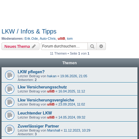
LKW / Infos & Tipps
Moderatoren:
Erik.Ode
,
Auto-Chris
,
ulliB
,
tom
Suche
Erweiterte Suche
Neues Thema
11 Themen • Seite
1
von
1
Themen
LKW pflegen?
Letzter Beitrag von
hakan
«
19.06.2026, 21:05
Antworten:
2
Lkw Versicherungsschutz
Letzter Beitrag von
ulliB
«
16.04.2025, 11:12
Lkw Versicherungsvergleiche
Letzter Beitrag von
ulliB
«
23.09.2024, 11:02
Leuchtender LKW
Letzter Beitrag von
ulliB
«
14.05.2024, 09:32
Zuverlässiger Partner
Letzter Beitrag von
Marshall
«
11.12.2023, 10:29
Antworten:
3