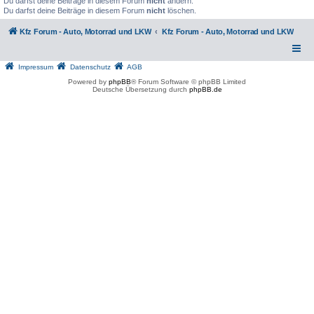
Du darfst deine Beiträge in diesem Forum
nicht
ändern.
Du darfst deine Beiträge in diesem Forum
nicht
löschen.
Kfz Forum - Auto, Motorrad und LKW
Kfz Forum - Auto, Motorrad und LKW
Impressum
Datenschutz
AGB
Powered by
phpBB
® Forum Software © phpBB Limited
Deutsche Übersetzung durch
phpBB.de