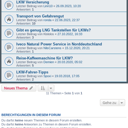
LKW Versicherung
Letzter Beitrag von
Linn10
«
26.09.2023, 10:20
Antworten:
1
Transport von Gefahrengut
Letzter Beitrag von
ronda
«
22.06.2023, 22:37
Antworten:
10
Gibt es genug LNG Tankstellen für LKWs?
Letzter Beitrag von
Klololos
«
27.10.2022, 16:33
Antworten:
3
Iveco Natural Power Service in Norddeutschland
Letzter Beitrag von
NilsCarstens
«
15.12.2020, 20:21
Antworten:
1
Reise-Kaffeemaschine für LKW?
Letzter Beitrag von
Demien
«
20.03.2020, 05:02
Antworten:
5
LKW-Fahrer-Tipps
Letzter Beitrag von
Spoxi
«
19.03.2018, 17:05
Antworten:
2
Neues Thema
11 Themen • Seite
1
von
1
Gehe zu
BERECHTIGUNGEN IN DIESEM FORUM
Du darfst
keine
neuen Themen in diesem Forum erstellen.
Du darfst
keine
Antworten zu Themen in diesem Forum erstellen.