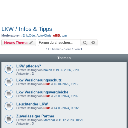
LKW / Infos & Tipps
Moderatoren:
Erik.Ode
,
Auto-Chris
,
ulliB
,
tom
Suche
Erweiterte Suche
Neues Thema
11 Themen • Seite
1
von
1
Themen
LKW pflegen?
Letzter Beitrag von
hakan
«
19.06.2026, 21:05
Antworten:
2
Lkw Versicherungsschutz
Letzter Beitrag von
ulliB
«
16.04.2025, 11:12
Lkw Versicherungsvergleiche
Letzter Beitrag von
ulliB
«
23.09.2024, 11:02
Leuchtender LKW
Letzter Beitrag von
ulliB
«
14.05.2024, 09:32
Zuverlässiger Partner
Letzter Beitrag von
Marshall
«
11.12.2023, 10:29
Antworten:
3