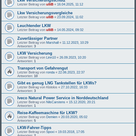
Lkw Versicherungsschutz
Letzter Beitrag von
ulliB
«
16.04.2025, 11:12
Lkw Versicherungsvergleiche
Letzter Beitrag von
ulliB
«
23.09.2024, 11:02
Leuchtender LKW
Letzter Beitrag von
ulliB
«
14.05.2024, 09:32
Zuverlässiger Partner
Letzter Beitrag von
Marshall
«
11.12.2023, 10:29
Antworten:
3
LKW Versicherung
Letzter Beitrag von
Linn10
«
26.09.2023, 10:20
Antworten:
1
Transport von Gefahrengut
Letzter Beitrag von
ronda
«
22.06.2023, 22:37
Antworten:
10
Gibt es genug LNG Tankstellen für LKWs?
Letzter Beitrag von
Klololos
«
27.10.2022, 16:33
Antworten:
3
Iveco Natural Power Service in Norddeutschland
Letzter Beitrag von
NilsCarstens
«
15.12.2020, 20:21
Antworten:
1
Reise-Kaffeemaschine für LKW?
Letzter Beitrag von
Demien
«
20.03.2020, 05:02
Antworten:
5
LKW-Fahrer-Tipps
Letzter Beitrag von
Spoxi
«
19.03.2018, 17:05
Antworten:
2