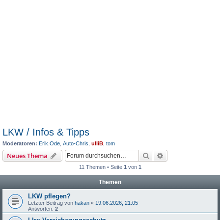
LKW / Infos & Tipps
Moderatoren:
Erik.Ode
,
Auto-Chris
,
ulliB
,
tom
Suche
Erweiterte Suche
Neues Thema
11 Themen • Seite
1
von
1
Themen
LKW pflegen?
Letzter Beitrag von
hakan
«
19.06.2026, 21:05
Antworten:
2