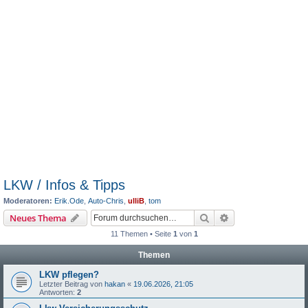
LKW / Infos & Tipps
Moderatoren:
Erik.Ode
,
Auto-Chris
,
ulliB
,
tom
Suche
Erweiterte Suche
Neues Thema
11 Themen • Seite
1
von
1
Themen
LKW pflegen?
Letzter Beitrag von
hakan
«
19.06.2026, 21:05
Antworten:
2