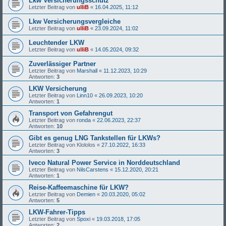
Lkw Versicherungsschutz
Letzter Beitrag von
ulliB
«
16.04.2025, 11:12
Lkw Versicherungsvergleiche
Letzter Beitrag von
ulliB
«
23.09.2024, 11:02
Leuchtender LKW
Letzter Beitrag von
ulliB
«
14.05.2024, 09:32
Zuverlässiger Partner
Letzter Beitrag von
Marshall
«
11.12.2023, 10:29
Antworten:
3
LKW Versicherung
Letzter Beitrag von
Linn10
«
26.09.2023, 10:20
Antworten:
1
Transport von Gefahrengut
Letzter Beitrag von
ronda
«
22.06.2023, 22:37
Antworten:
10
Gibt es genug LNG Tankstellen für LKWs?
Letzter Beitrag von
Klololos
«
27.10.2022, 16:33
Antworten:
3
Iveco Natural Power Service in Norddeutschland
Letzter Beitrag von
NilsCarstens
«
15.12.2020, 20:21
Antworten:
1
Reise-Kaffeemaschine für LKW?
Letzter Beitrag von
Demien
«
20.03.2020, 05:02
Antworten:
5
LKW-Fahrer-Tipps
Letzter Beitrag von
Spoxi
«
19.03.2018, 17:05
Antworten:
2