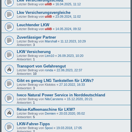
Lkw Versicherungsschutz
Letzter Beitrag von
ulliB
«
16.04.2025, 11:12
Lkw Versicherungsvergleiche
Letzter Beitrag von
ulliB
«
23.09.2024, 11:02
Leuchtender LKW
Letzter Beitrag von
ulliB
«
14.05.2024, 09:32
Zuverlässiger Partner
Letzter Beitrag von
Marshall
«
11.12.2023, 10:29
Antworten:
3
LKW Versicherung
Letzter Beitrag von
Linn10
«
26.09.2023, 10:20
Antworten:
1
Transport von Gefahrengut
Letzter Beitrag von
ronda
«
22.06.2023, 22:37
Antworten:
10
Gibt es genug LNG Tankstellen für LKWs?
Letzter Beitrag von
Klololos
«
27.10.2022, 16:33
Antworten:
3
Iveco Natural Power Service in Norddeutschland
Letzter Beitrag von
NilsCarstens
«
15.12.2020, 20:21
Antworten:
1
Reise-Kaffeemaschine für LKW?
Letzter Beitrag von
Demien
«
20.03.2020, 05:02
Antworten:
5
LKW-Fahrer-Tipps
Letzter Beitrag von
Spoxi
«
19.03.2018, 17:05
Antworten:
2