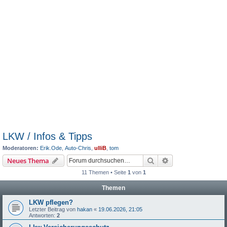
LKW / Infos & Tipps
Moderatoren:
Erik.Ode
,
Auto-Chris
,
ulliB
,
tom
Suche
Erweiterte Suche
Neues Thema
11 Themen • Seite
1
von
1
Themen
LKW pflegen?
Letzter Beitrag von
hakan
«
19.06.2026, 21:05
Antworten:
2