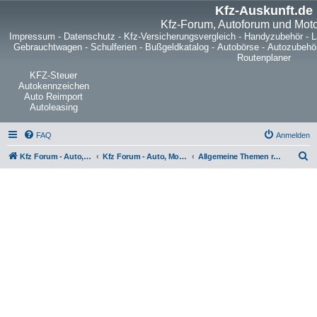
Kfz-Auskunft.de
Kfz-Forum, Autoforum und Mot
Impressum
-
Datenschutz
-
Kfz-Versicherungsvergleich
-
Handyzubehör
-
L
Gebrauchtwagen
-
Schulferien
-
Bußgeldkatalog
-
Autobörse
-
Autozubehö
Routenplaner
KFZ-Steuer
Autokennzeichen
Auto Reimport
Autoleasing
FAQ
Anmelden
S
Kfz Forum - Auto, Motorrad und LKW
Kfz Forum - Auto, Motorrad und LKW
Allgemeine Themen rund um LKW, Zugmaschinen, Anhänger, Kleintransporter, Nutzfahrzeuge und Sattelschlepper
u
c
h
e