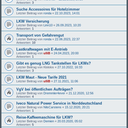
Antworten:
3
Suche Accessoires für Hotelzimmer
Letzter Beitrag von
ronda
«
22.10.2023, 14:01
LKW Versicherung
Letzter Beitrag von
Linn10
«
26.09.2023, 10:20
Antworten:
1
Transport von Gefahrengut
Letzter Beitrag von
ronda
«
22.06.2023, 22:37
Antworten:
10
Lastkraftwagen mit E-Antrieb
Letzter Beitrag von
ulliB
«
24.04.2023, 20:00
Antworten:
1
Gibt es genug LNG Tankstellen für LKWs?
Letzter Beitrag von
Klololos
«
27.10.2022, 16:33
Antworten:
3
LKW Maut - Neue Tarife 2021
Letzter Beitrag von
ulliB
«
27.11.2021, 11:06
VgV bei öffentlichen Aufträgen?
Letzter Beitrag von
Dremmler4ever
«
21.12.2020, 12:56
Antworten:
4
Iveco Natural Power Service in Norddeutschland
Letzter Beitrag von
NilsCarstens
«
15.12.2020, 20:21
Antworten:
1
Reise-Kaffeemaschine für LKW?
Letzter Beitrag von
Demien
«
20.03.2020, 05:02
Antworten:
5