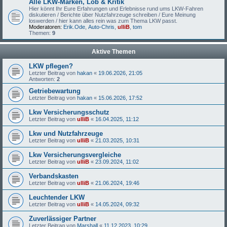
Alle LKW-Marken, Lob & Kritik
Hier könnt Ihr Eure Erfahrungen und Erlebnisse rund ums LKW-Fahren
diskutieren / Berichte über Nutzfahrzeuge schreiben / Eure Meinung
loswerden / hier kann alles rein was zum Thema LKW passt.
Moderatoren:
Erik.Ode
,
Auto-Chris
,
ulliB
,
tom
Themen:
9
Aktive Themen
LKW pflegen?
Letzter Beitrag von
hakan
«
19.06.2026, 21:05
Antworten:
2
Getriebewartung
Letzter Beitrag von
hakan
«
15.06.2026, 17:52
Lkw Versicherungsschutz
Letzter Beitrag von
ulliB
«
16.04.2025, 11:12
Lkw und Nutzfahrzeuge
Letzter Beitrag von
ulliB
«
21.03.2025, 10:31
Lkw Versicherungsvergleiche
Letzter Beitrag von
ulliB
«
23.09.2024, 11:02
Verbandskasten
Letzter Beitrag von
ulliB
«
21.06.2024, 19:46
Leuchtender LKW
Letzter Beitrag von
ulliB
«
14.05.2024, 09:32
Zuverlässiger Partner
Letzter Beitrag von
Marshall
«
11.12.2023, 10:29