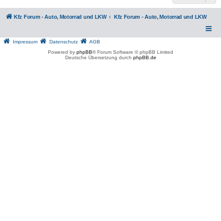
Kfz Forum - Auto, Motorrad und LKW
Kfz Forum - Auto, Motorrad und LKW
Impressum
Datenschutz
AGB
Powered by
phpBB
® Forum Software © phpBB Limited
Deutsche Übersetzung durch
phpBB.de