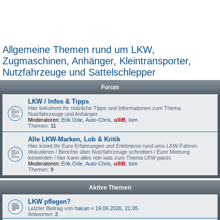
Allgemeine Themen rund um LKW,
Zugmaschinen, Anhänger, Kleintransporter,
Nutzfahrzeuge und Sattelschlepper
Forum
LKW / Infos & Tipps
Hier bekommt Ihr nützliche Tipps und Informationen zum Thema
Nutzfahrzeuge und Anhänger.
Moderatoren:
Erik.Ode
,
Auto-Chris
,
ulliB
,
tom
Themen:
11
Alle LKW-Marken, Lob & Kritik
Hier könnt Ihr Eure Erfahrungen und Erlebnisse rund ums LKW-Fahren
diskutieren / Berichte über Nutzfahrzeuge schreiben / Eure Meinung
loswerden / hier kann alles rein was zum Thema LKW passt.
Moderatoren:
Erik.Ode
,
Auto-Chris
,
ulliB
,
tom
Themen:
9
Aktive Themen
LKW pflegen?
Letzter Beitrag von
hakan
«
19.06.2026, 21:05
Antworten:
2