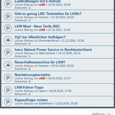
Lastkraftwagen mit E-Antrieb
Letzter Beitrag von
ulliB
«
24.04.2023, 20:00
Antworten:
1
Gibt es genug LNG Tankstellen für LKWs?
Letzter Beitrag von
Klololos
«
27.10.2022, 16:33
Antworten:
3
LKW Maut - Neue Tarife 2021
Letzter Beitrag von
ulliB
«
27.11.2021, 11:06
VgV bei öffentlichen Aufträgen?
Letzter Beitrag von
Dremmler4ever
«
21.12.2020, 12:56
Antworten:
4
Iveco Natural Power Service in Norddeutschland
Letzter Beitrag von
NilsCarstens
«
15.12.2020, 20:21
Antworten:
1
Reise-Kaffeemaschine für LKW?
Letzter Beitrag von
Demien
«
20.03.2020, 05:02
Antworten:
5
Nutzfahrzeughersteller
Letzter Beitrag von
ulliB
«
29.05.2019, 13:47
Antworten:
2
LKW-Fahrer-Tipps
Letzter Beitrag von
Spoxi
«
19.03.2018, 17:05
Antworten:
2
Kippauflieger mieten
Letzter Beitrag von
EddieHerb
«
13.03.2018, 20:00
Gehe zu