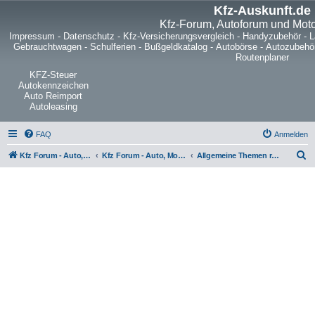
Kfz-Auskunft.de
Kfz-Forum, Autoforum und Mot
Impressum
-
Datenschutz
-
Kfz-Versicherungsvergleich
-
Handyzubehör
-
L
Gebrauchtwagen
-
Schulferien
-
Bußgeldkatalog
-
Autobörse
-
Autozubehö
Routenplaner
KFZ-Steuer
Autokennzeichen
Auto Reimport
Autoleasing
FAQ
Anmelden
S
Kfz Forum - Auto, Motorrad und LKW
Kfz Forum - Auto, Motorrad und LKW
Allgemeine Themen rund um LKW, Zugmaschinen, Anhänger, Kleintransporter, Nutzfahrzeuge und Sattelschlepper
u
c
h
e