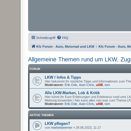
Schnellzugriff
FAQ
Kfz Forum - Auto, Motorrad und LKW
Kfz Forum - Auto, M
Allgemeine Themen rund um LKW, Zugma
FORUM
LKW / Infos & Tipps
Hier bekommt Ihr nützliche Tipps und Informationen zum T
Moderatoren:
Erik.Ode
,
Auto-Chris
,
ulliB
,
tom
Alle LKW-Marken, Lob & Kritik
Hier könnt Ihr Eure Erfahrungen und Erlebnisse rund ums LK
Meinung loswerden / hier kann alles rein was zum Thema L
Moderatoren:
Erik.Ode
,
Auto-Chris
,
ulliB
,
tom
AKTIVE THEMEN
LKW pflegen?
von
marlonbwerner
»
28.06.2023, 11:17