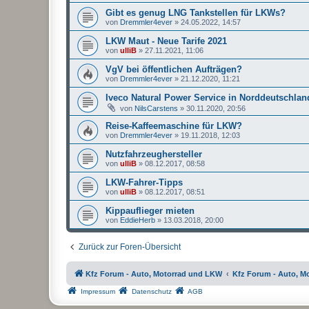
Gibt es genug LNG Tankstellen für LKWs?
von
Dremmler4ever
»
24.05.2022, 14:57
LKW Maut - Neue Tarife 2021
von
ulliB
»
27.11.2021, 11:06
VgV bei öffentlichen Aufträgen?
von
Dremmler4ever
»
21.12.2020, 11:21
Iveco Natural Power Service in Norddeutschlan
von
NilsCarstens
»
30.11.2020, 20:56
Reise-Kaffeemaschine für LKW?
von
Dremmler4ever
»
19.11.2018, 12:03
Nutzfahrzeughersteller
von
ulliB
»
08.12.2017, 08:58
LKW-Fahrer-Tipps
von
ulliB
»
08.12.2017, 08:51
Kippauflieger mieten
von
EddieHerb
»
13.03.2018, 20:00
Zurück zur Foren-Übersicht
Kfz Forum - Auto, Motorrad und LKW
Kfz Forum - Auto, M
Impressum
Datenschutz
AGB