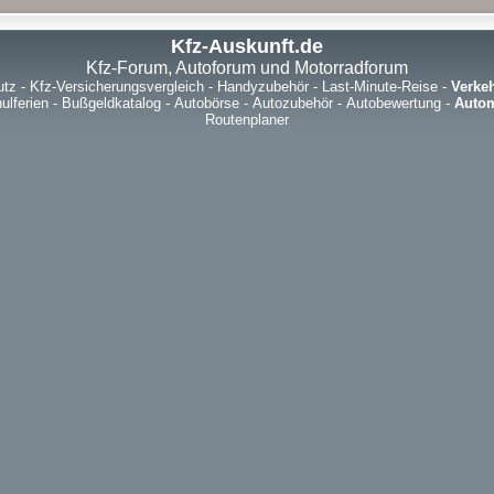
Kfz-Auskunft.de
Kfz-Forum, Autoforum und Motorradforum
utz
-
Kfz-Versicherungsvergleich
-
Handyzubehör
-
Last-Minute-Reise
-
Verke
ulferien
-
Bußgeldkatalog
-
Autobörse
-
Autozubehör
-
Autobewertung
-
Autom
Routenplaner