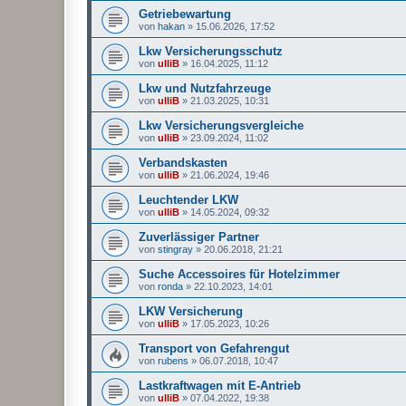
Getriebewartung
von
hakan
»
15.06.2026, 17:52
Lkw Versicherungsschutz
von
ulliB
»
16.04.2025, 11:12
Lkw und Nutzfahrzeuge
von
ulliB
»
21.03.2025, 10:31
Lkw Versicherungsvergleiche
von
ulliB
»
23.09.2024, 11:02
Verbandskasten
von
ulliB
»
21.06.2024, 19:46
Leuchtender LKW
von
ulliB
»
14.05.2024, 09:32
Zuverlässiger Partner
von
stingray
»
20.06.2018, 21:21
Suche Accessoires für Hotelzimmer
von
ronda
»
22.10.2023, 14:01
LKW Versicherung
von
ulliB
»
17.05.2023, 10:26
Transport von Gefahrengut
von
rubens
»
06.07.2018, 10:47
Lastkraftwagen mit E-Antrieb
von
ulliB
»
07.04.2022, 19:38