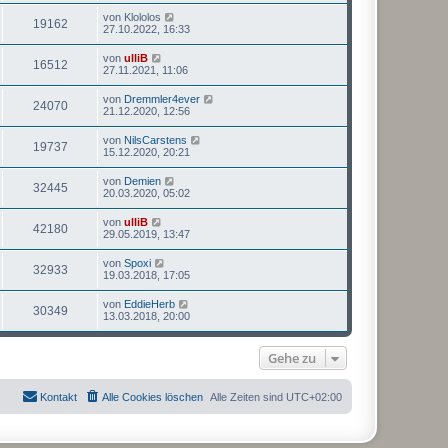
von
Klololos
19162
27.10.2022, 16:33
von
ulliB
16512
27.11.2021, 11:06
von
Dremmler4ever
24070
21.12.2020, 12:56
von
NilsCarstens
19737
15.12.2020, 20:21
von
Demien
32445
20.03.2020, 05:02
von
ulliB
42180
29.05.2019, 13:47
von
Spoxi
32933
19.03.2018, 17:05
von
EddieHerb
30349
13.03.2018, 20:00
Gehe zu
Kontakt
Alle Cookies löschen
Alle Zeiten sind
UTC+02:00