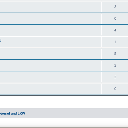
3
0
4
d
1
5
2
2
0
otorrad und LKW