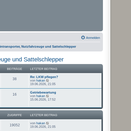
Anmelden
transporter, Nutzfahrzeuge und Sattelschlepper
uge und Sattelschlepper
BEITRÄGE
LETZTER BEITRAG
Re: LKW pflegen?
38
N
von
hakan
e
19.06.2026, 21:05
u
e
Getriebewartung
16
s
N
von
hakan
t
e
15.06.2026, 17:52
e
u
r
e
B
s
e
t
ZUGRIFFE
LETZTER BEITRAG
i
e
t
r
r
von
hakan
B
19052
a
19.06.2026, 21:05
e
g
i