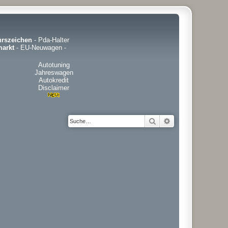
hrszeichen
-
Pda-Halter
arkt
-
EU-Neuwagen
-
Autotuning
Jahreswagen
Autokredit
Disclaimer
Suche
Erweiterte Suche