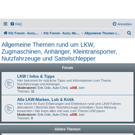
FAQ
Anmelden
S
Kfz Forum - Auto, Motorrad und LKW
Kfz Forum - Auto, Motorrad und LKW
Allgemeine Themen rund um LKW, Zugmaschinen, Anhänger, Kleintransporter, Nutzfahrzeuge und Sattelschlepper
u
Allgemeine Themen rund um LKW,
c
Zugmaschinen, Anhänger, Kleintransporter,
h
Nutzfahrzeuge und Sattelschlepper
e
Forum
LKW / Infos & Tipps
Hier bekommt Ihr nützliche Tipps und Informationen zum Thema
Nutzfahrzeuge und Anhänger.
Moderatoren:
Erik.Ode
,
Auto-Chris
,
ulliB
,
tom
Themen:
11
Alle LKW-Marken, Lob & Kritik
Hier könnt Ihr Eure Erfahrungen und Erlebnisse rund ums LKW-Fahren
diskutieren / Berichte über Nutzfahrzeuge schreiben / Eure Meinung
loswerden / hier kann alles rein was zum Thema LKW passt.
Moderatoren:
Erik.Ode
,
Auto-Chris
,
ulliB
,
tom
Themen:
9
Aktive Themen