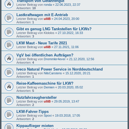
Transport von Gefahrengut
Letzter Beitrag von
ronda
«
22.06.2023, 22:37
Antworten:
10
Lastkraftwagen mit E-Antrieb
Letzter Beitrag von
ulliB
«
24.04.2023, 20:00
Antworten:
1
Gibt es genug LNG Tankstellen für LKWs?
Letzter Beitrag von
Klololos
«
27.10.2022, 16:33
Antworten:
3
LKW Maut - Neue Tarife 2021
Letzter Beitrag von
ulliB
«
27.11.2021, 11:06
VgV bei öffentlichen Aufträgen?
Letzter Beitrag von
Dremmler4ever
«
21.12.2020, 12:56
Antworten:
4
Iveco Natural Power Service in Norddeutschland
Letzter Beitrag von
NilsCarstens
«
15.12.2020, 20:21
Antworten:
1
Reise-Kaffeemaschine für LKW?
Letzter Beitrag von
Demien
«
20.03.2020, 05:02
Antworten:
5
Nutzfahrzeughersteller
Letzter Beitrag von
ulliB
«
29.05.2019, 13:47
Antworten:
2
LKW-Fahrer-Tipps
Letzter Beitrag von
Spoxi
«
19.03.2018, 17:05
Antworten:
2
Kippauflieger mieten