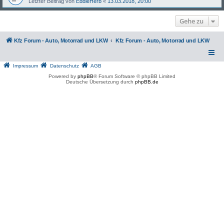
Letzter Beitrag von
EddieHerb
«
13.03.2018, 20:00
Gehe zu
Kfz Forum - Auto, Motorrad und LKW
Kfz Forum - Auto, Motorrad und LKW
Impressum
Datenschutz
AGB
Powered by
phpBB
® Forum Software © phpBB Limited
Deutsche Übersetzung durch
phpBB.de