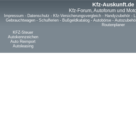
Kfz-Auskunft.de
Kfz-Forum, Autoforum und Mot
Impressum
-
Datenschutz
-
Kfz-Versicherungsvergleich
-
Handyzubehör
-
L
Gebrauchtwagen
-
Schulferien
-
Bußgeldkatalog
-
Autobörse
-
Autozubehö
Routenplaner
KFZ-Steuer
Autokennzeichen
Auto Reimport
Autoleasing