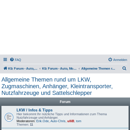
FAQ
Anmelden
S
Kfz Forum - Auto, Motorrad und LKW
Kfz Forum - Auto, Motorrad und LKW
Allgemeine Themen rund um LKW, Zugmaschinen, Anhänger, Kleintransporter, Nutzfahrzeuge und Sattelschlepper
u
Allgemeine Themen rund um LKW,
c
Zugmaschinen, Anhänger, Kleintransporter,
h
Nutzfahrzeuge und Sattelschlepper
e
Forum
LKW / Infos & Tipps
Hier bekommt Ihr nützliche Tipps und Informationen zum Thema
Nutzfahrzeuge und Anhänger.
Moderatoren:
Erik.Ode
,
Auto-Chris
,
ulliB
,
tom
Themen:
11