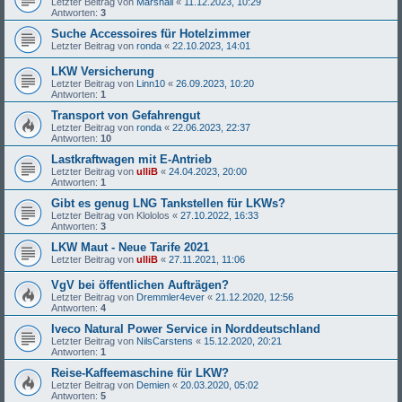
Letzter Beitrag von
Marshall
«
11.12.2023, 10:29
Antworten:
3
Suche Accessoires für Hotelzimmer
Letzter Beitrag von
ronda
«
22.10.2023, 14:01
LKW Versicherung
Letzter Beitrag von
Linn10
«
26.09.2023, 10:20
Antworten:
1
Transport von Gefahrengut
Letzter Beitrag von
ronda
«
22.06.2023, 22:37
Antworten:
10
Lastkraftwagen mit E-Antrieb
Letzter Beitrag von
ulliB
«
24.04.2023, 20:00
Antworten:
1
Gibt es genug LNG Tankstellen für LKWs?
Letzter Beitrag von
Klololos
«
27.10.2022, 16:33
Antworten:
3
LKW Maut - Neue Tarife 2021
Letzter Beitrag von
ulliB
«
27.11.2021, 11:06
VgV bei öffentlichen Aufträgen?
Letzter Beitrag von
Dremmler4ever
«
21.12.2020, 12:56
Antworten:
4
Iveco Natural Power Service in Norddeutschland
Letzter Beitrag von
NilsCarstens
«
15.12.2020, 20:21
Antworten:
1
Reise-Kaffeemaschine für LKW?
Letzter Beitrag von
Demien
«
20.03.2020, 05:02
Antworten:
5