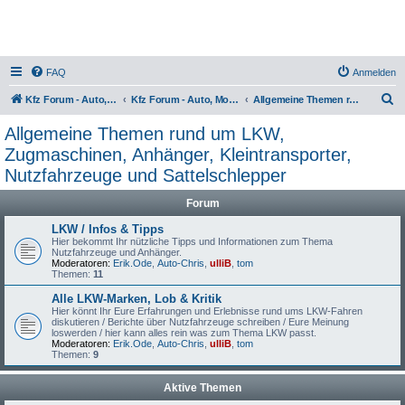
FAQ
Anmelden
S
Kfz Forum - Auto, Motorrad und LKW
Kfz Forum - Auto, Motorrad und LKW
Allgemeine Themen rund um LKW, Zugmaschinen, Anhänger, Kleintransporter, Nutzfahrzeuge und Sattelschlepper
u
Allgemeine Themen rund um LKW,
c
Zugmaschinen, Anhänger, Kleintransporter,
h
Nutzfahrzeuge und Sattelschlepper
e
Forum
LKW / Infos & Tipps
Hier bekommt Ihr nützliche Tipps und Informationen zum Thema
Nutzfahrzeuge und Anhänger.
Moderatoren:
Erik.Ode
,
Auto-Chris
,
ulliB
,
tom
Themen:
11
Alle LKW-Marken, Lob & Kritik
Hier könnt Ihr Eure Erfahrungen und Erlebnisse rund ums LKW-Fahren
diskutieren / Berichte über Nutzfahrzeuge schreiben / Eure Meinung
loswerden / hier kann alles rein was zum Thema LKW passt.
Moderatoren:
Erik.Ode
,
Auto-Chris
,
ulliB
,
tom
Themen:
9
Aktive Themen