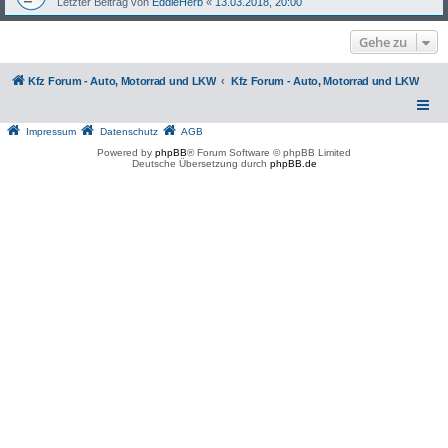
Letzter Beitrag von
EddieHerb
«
13.03.2018, 20:00
Gehe zu
Kfz Forum - Auto, Motorrad und LKW
Kfz Forum - Auto, Motorrad und LKW
Impressum
Datenschutz
AGB
Powered by
phpBB
® Forum Software © phpBB Limited
Deutsche Übersetzung durch
phpBB.de