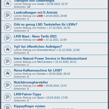
Transport von Gefahrengut
Letzter Beitrag von
ronda
«
22.06.2023, 22:37
Antworten:
10
Lastkraftwagen mit E-Antrieb
Letzter Beitrag von
ulliB
«
24.04.2023, 20:00
Antworten:
1
Gibt es genug LNG Tankstellen für LKWs?
Letzter Beitrag von
Klololos
«
27.10.2022, 16:33
Antworten:
3
LKW Maut - Neue Tarife 2021
Letzter Beitrag von
ulliB
«
27.11.2021, 11:06
VgV bei öffentlichen Aufträgen?
Letzter Beitrag von
Dremmler4ever
«
21.12.2020, 12:56
Antworten:
4
Iveco Natural Power Service in Norddeutschland
Letzter Beitrag von
NilsCarstens
«
15.12.2020, 20:21
Antworten:
1
Reise-Kaffeemaschine für LKW?
Letzter Beitrag von
Demien
«
20.03.2020, 05:02
Antworten:
5
Nutzfahrzeughersteller
Letzter Beitrag von
ulliB
«
29.05.2019, 13:47
Antworten:
2
LKW-Fahrer-Tipps
Letzter Beitrag von
Spoxi
«
19.03.2018, 17:05
Antworten:
2
Kippauflieger mieten