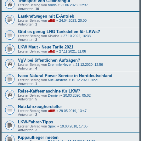
Transport von Gefahrengut
Letzter Beitrag von
ronda
«
22.06.2023, 22:37
Antworten:
10
Lastkraftwagen mit E-Antrieb
Letzter Beitrag von
ulliB
«
24.04.2023, 20:00
Antworten:
1
Gibt es genug LNG Tankstellen für LKWs?
Letzter Beitrag von
Klololos
«
27.10.2022, 16:33
Antworten:
3
LKW Maut - Neue Tarife 2021
Letzter Beitrag von
ulliB
«
27.11.2021, 11:06
VgV bei öffentlichen Aufträgen?
Letzter Beitrag von
Dremmler4ever
«
21.12.2020, 12:56
Antworten:
4
Iveco Natural Power Service in Norddeutschland
Letzter Beitrag von
NilsCarstens
«
15.12.2020, 20:21
Antworten:
1
Reise-Kaffeemaschine für LKW?
Letzter Beitrag von
Demien
«
20.03.2020, 05:02
Antworten:
5
Nutzfahrzeughersteller
Letzter Beitrag von
ulliB
«
29.05.2019, 13:47
Antworten:
2
LKW-Fahrer-Tipps
Letzter Beitrag von
Spoxi
«
19.03.2018, 17:05
Antworten:
2
Kippauflieger mieten