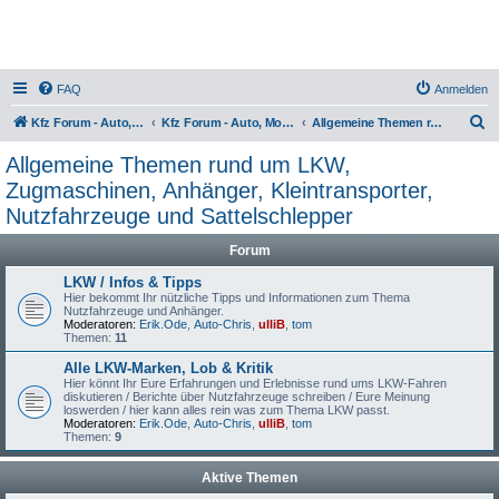
FAQ
Anmelden
S
Kfz Forum - Auto, Motorrad und LKW
Kfz Forum - Auto, Motorrad und LKW
Allgemeine Themen rund um LKW, Zugmaschinen, Anhänger, Kleintransporter, Nutzfahrzeuge und Sattelschlepper
u
Allgemeine Themen rund um LKW,
c
Zugmaschinen, Anhänger, Kleintransporter,
h
Nutzfahrzeuge und Sattelschlepper
e
Forum
LKW / Infos & Tipps
Hier bekommt Ihr nützliche Tipps und Informationen zum Thema
Nutzfahrzeuge und Anhänger.
Moderatoren:
Erik.Ode
,
Auto-Chris
,
ulliB
,
tom
Themen:
11
Alle LKW-Marken, Lob & Kritik
Hier könnt Ihr Eure Erfahrungen und Erlebnisse rund ums LKW-Fahren
diskutieren / Berichte über Nutzfahrzeuge schreiben / Eure Meinung
loswerden / hier kann alles rein was zum Thema LKW passt.
Moderatoren:
Erik.Ode
,
Auto-Chris
,
ulliB
,
tom
Themen:
9
Aktive Themen