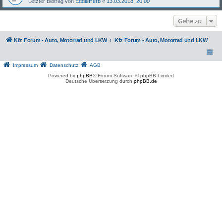
Letzter Beitrag von
EddieHerb
«
13.03.2018, 20:00
Gehe zu
Kfz Forum - Auto, Motorrad und LKW
Kfz Forum - Auto, Motorrad und LKW
Impressum
Datenschutz
AGB
Powered by
phpBB
® Forum Software © phpBB Limited
Deutsche Übersetzung durch
phpBB.de