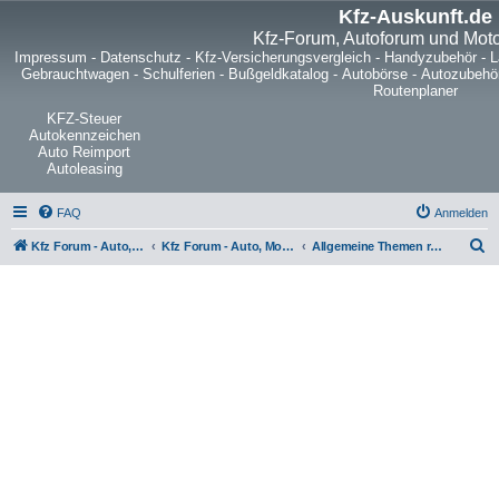
Kfz-Auskunft.de
Kfz-Forum, Autoforum und Mot
Impressum
-
Datenschutz
-
Kfz-Versicherungsvergleich
-
Handyzubehör
-
L
Gebrauchtwagen
-
Schulferien
-
Bußgeldkatalog
-
Autobörse
-
Autozubehö
Routenplaner
KFZ-Steuer
Autokennzeichen
Auto Reimport
Autoleasing
FAQ
Anmelden
S
Kfz Forum - Auto, Motorrad und LKW
Kfz Forum - Auto, Motorrad und LKW
Allgemeine Themen rund um LKW, Zugmaschinen, Anhänger, Kleintransporter, Nutzfahrzeuge und Sattelschlepper
u
c
h
e