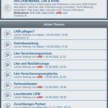
Alle LKW-Marken, Lob & Kritik
Hier könnt Ihr Eure Erfahrungen und Erlebnisse rund ums LKW-Fahren
diskutieren / Berichte über Nutzfahrzeuge schreiben / Eure Meinung
loswerden / hier kann alles rein was zum Thema LKW passt.
Moderatoren:
Erik.Ode
,
Auto-Chris
,
ulliB
,
tom
Themen:
9
Aktive Themen
LKW pflegen?
Letzter Beitrag von
hakan
«
19.06.2026, 21:05
Antworten:
2
Getriebewartung
Letzter Beitrag von
hakan
«
15.06.2026, 17:52
Lkw Versicherungsschutz
Letzter Beitrag von
ulliB
«
16.04.2025, 11:12
Lkw und Nutzfahrzeuge
Letzter Beitrag von
ulliB
«
21.03.2025, 10:31
Lkw Versicherungsvergleiche
Letzter Beitrag von
ulliB
«
23.09.2024, 11:02
Verbandskasten
Letzter Beitrag von
ulliB
«
21.06.2024, 19:46
Leuchtender LKW
Letzter Beitrag von
ulliB
«
14.05.2024, 09:32
Zuverlässiger Partner
Letzter Beitrag von
Marshall
«
11.12.2023, 10:29