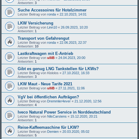
Antworten:
3
Suche Accessoires für Hotelzimmer
Letzter Beitrag von
ronda
«
22.10.2023, 14:01
LKW Versicherung
Letzter Beitrag von
Linn10
«
26.09.2023, 10:20
Antworten:
1
Transport von Gefahrengut
Letzter Beitrag von
ronda
«
22.06.2023, 22:37
Antworten:
10
Lastkraftwagen mit E-Antrieb
Letzter Beitrag von
ulliB
«
24.04.2023, 20:00
Antworten:
1
Gibt es genug LNG Tankstellen für LKWs?
Letzter Beitrag von
Klololos
«
27.10.2022, 16:33
Antworten:
3
LKW Maut - Neue Tarife 2021
Letzter Beitrag von
ulliB
«
27.11.2021, 11:06
VgV bei öffentlichen Aufträgen?
Letzter Beitrag von
Dremmler4ever
«
21.12.2020, 12:56
Antworten:
4
Iveco Natural Power Service in Norddeutschland
Letzter Beitrag von
NilsCarstens
«
15.12.2020, 20:21
Antworten:
1
Reise-Kaffeemaschine für LKW?
Letzter Beitrag von
Demien
«
20.03.2020, 05:02
Antworten:
5