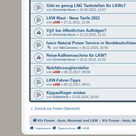
Gibt es genug LNG Tankstellen für LKWs?
von
Dremmler4ever
»
24.05.2022, 14:57
LKW Maut - Neue Tarife 2021
von
ulliB
»
27.11.2021, 11:06
VgV bei öffentlichen Aufträgen?
von
Dremmler4ever
»
21.12.2020, 11:21
Iveco Natural Power Service in Norddeutschlan
von
NilsCarstens
»
30.11.2020, 20:56
Reise-Kaffeemaschine für LKW?
von
Dremmler4ever
»
19.11.2018, 12:03
Nutzfahrzeughersteller
von
ulliB
»
08.12.2017, 08:58
LKW-Fahrer-Tipps
von
ulliB
»
08.12.2017, 08:51
Kippauflieger mieten
von
EddieHerb
»
13.03.2018, 20:00
Zurück zur Foren-Übersicht
Kfz Forum - Auto, Motorrad und LKW
Kfz Forum - Auto, M
Impressum
Datenschutz
AGB