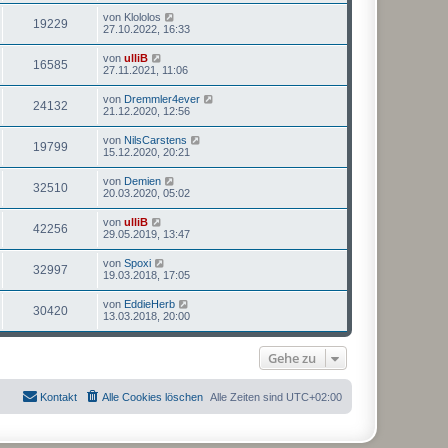
von
Klololos
19229
27.10.2022, 16:33
von
ulliB
16585
27.11.2021, 11:06
von
Dremmler4ever
24132
21.12.2020, 12:56
von
NilsCarstens
19799
15.12.2020, 20:21
von
Demien
32510
20.03.2020, 05:02
von
ulliB
42256
29.05.2019, 13:47
von
Spoxi
32997
19.03.2018, 17:05
von
EddieHerb
30420
13.03.2018, 20:00
Gehe zu
Kontakt
Alle Cookies löschen
Alle Zeiten sind
UTC+02:00