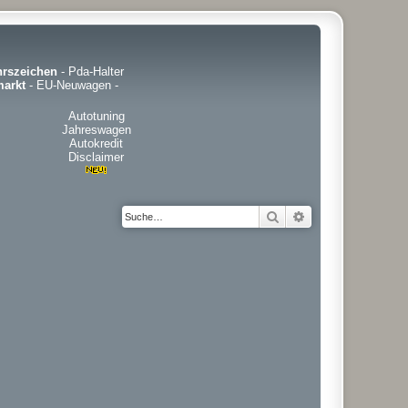
hrszeichen
-
Pda-Halter
arkt
-
EU-Neuwagen
-
Autotuning
Jahreswagen
Autokredit
Disclaimer
Suche
Erweiterte Suche