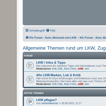
Schnellzugriff
FAQ
Kfz Forum - Auto, Motorrad und LKW
Kfz Forum - Auto, M
Allgemeine Themen rund um LKW, Zugma
FORUM
LKW / Infos & Tipps
Hier bekommt Ihr nützliche Tipps und Informationen zum T
Moderatoren:
Erik.Ode
,
Auto-Chris
,
ulliB
,
tom
Alle LKW-Marken, Lob & Kritik
Hier könnt Ihr Eure Erfahrungen und Erlebnisse rund ums LK
Meinung loswerden / hier kann alles rein was zum Thema L
Moderatoren:
Erik.Ode
,
Auto-Chris
,
ulliB
,
tom
AKTIVE THEMEN
LKW pflegen?
von
marlonbwerner
»
28.06.2023, 11:17