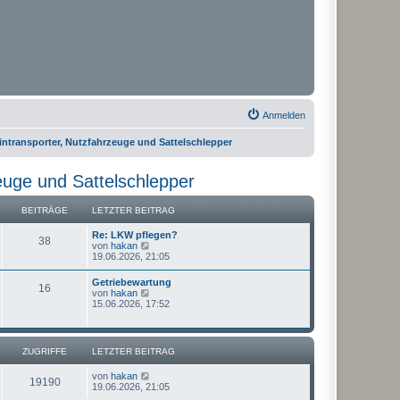
Anmelden
transporter, Nutzfahrzeuge und Sattelschlepper
uge und Sattelschlepper
BEITRÄGE
LETZTER BEITRAG
Re: LKW pflegen?
38
N
von
hakan
e
19.06.2026, 21:05
u
e
Getriebewartung
16
s
N
von
hakan
t
e
15.06.2026, 17:52
e
u
r
e
B
s
e
t
ZUGRIFFE
LETZTER BEITRAG
i
e
t
r
r
von
hakan
B
19190
a
19.06.2026, 21:05
e
g
i