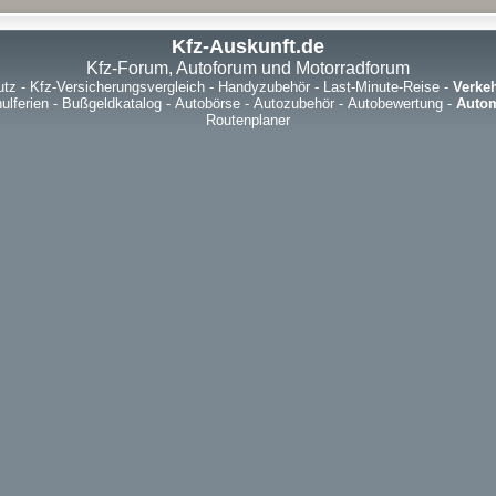
Kfz-Auskunft.de
Kfz-Forum, Autoforum und Motorradforum
utz
-
Kfz-Versicherungsvergleich
-
Handyzubehör
-
Last-Minute-Reise
-
Verke
ulferien
-
Bußgeldkatalog
-
Autobörse
-
Autozubehör
-
Autobewertung
-
Autom
Routenplaner