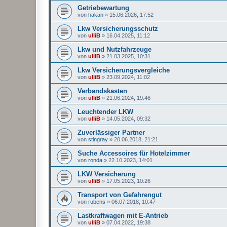
Getriebewartung
von
hakan
»
15.06.2026, 17:52
Lkw Versicherungsschutz
von
ulliB
»
16.04.2025, 11:12
Lkw und Nutzfahrzeuge
von
ulliB
»
21.03.2025, 10:31
Lkw Versicherungsvergleiche
von
ulliB
»
23.09.2024, 11:02
Verbandskasten
von
ulliB
»
21.06.2024, 19:46
Leuchtender LKW
von
ulliB
»
14.05.2024, 09:32
Zuverlässiger Partner
von
stingray
»
20.06.2018, 21:21
Suche Accessoires für Hotelzimmer
von
ronda
»
22.10.2023, 14:01
LKW Versicherung
von
ulliB
»
17.05.2023, 10:26
Transport von Gefahrengut
von
rubens
»
06.07.2018, 10:47
Lastkraftwagen mit E-Antrieb
von
ulliB
»
07.04.2022, 19:38