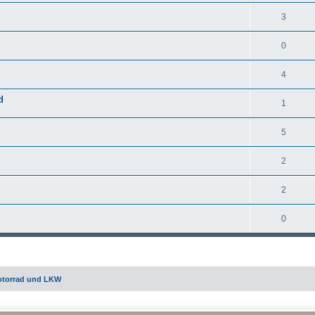
3
0
4
d
1
5
2
2
0
otorrad und LKW