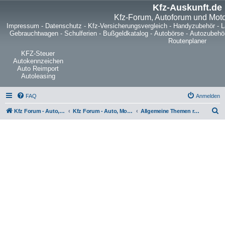
Kfz-Auskunft.de
Kfz-Forum, Autoforum und Mot
Impressum
-
Datenschutz
-
Kfz-Versicherungsvergleich
-
Handyzubehör
-
L
Gebrauchtwagen
-
Schulferien
-
Bußgeldkatalog
-
Autobörse
-
Autozubehö
Routenplaner
KFZ-Steuer
Autokennzeichen
Auto Reimport
Autoleasing
FAQ
Anmelden
S
Kfz Forum - Auto, Motorrad und LKW
Kfz Forum - Auto, Motorrad und LKW
Allgemeine Themen rund um LKW, Zugmaschinen, Anhänger, Kleintransporter, Nutzfahrzeuge und Sattelschlepper
u
c
h
e