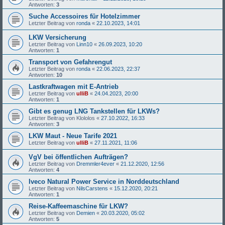
Antworten:
3
Suche Accessoires für Hotelzimmer
Letzter Beitrag von
ronda
«
22.10.2023, 14:01
LKW Versicherung
Letzter Beitrag von
Linn10
«
26.09.2023, 10:20
Antworten:
1
Transport von Gefahrengut
Letzter Beitrag von
ronda
«
22.06.2023, 22:37
Antworten:
10
Lastkraftwagen mit E-Antrieb
Letzter Beitrag von
ulliB
«
24.04.2023, 20:00
Antworten:
1
Gibt es genug LNG Tankstellen für LKWs?
Letzter Beitrag von
Klololos
«
27.10.2022, 16:33
Antworten:
3
LKW Maut - Neue Tarife 2021
Letzter Beitrag von
ulliB
«
27.11.2021, 11:06
VgV bei öffentlichen Aufträgen?
Letzter Beitrag von
Dremmler4ever
«
21.12.2020, 12:56
Antworten:
4
Iveco Natural Power Service in Norddeutschland
Letzter Beitrag von
NilsCarstens
«
15.12.2020, 20:21
Antworten:
1
Reise-Kaffeemaschine für LKW?
Letzter Beitrag von
Demien
«
20.03.2020, 05:02
Antworten:
5