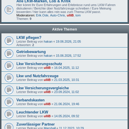
Alle LKW-Marken, Lob & Kritik
Hier könnt Ihr Eure Erfahrungen und Erlebnisse rund ums LKW-Fahren
diskutieren / Berichte über Nutzfahrzeuge schreiben / Eure Meinung
loswerden / hier kann alles rein was zum Thema LKW passt.
Moderatoren:
Erik.Ode
,
Auto-Chris
,
ulliB
,
tom
Themen:
9
Aktive Themen
LKW pflegen?
Letzter Beitrag von
hakan
«
19.06.2026, 21:05
Antworten:
2
Getriebewartung
Letzter Beitrag von
hakan
«
15.06.2026, 17:52
Lkw Versicherungsschutz
Letzter Beitrag von
ulliB
«
16.04.2025, 11:12
Lkw und Nutzfahrzeuge
Letzter Beitrag von
ulliB
«
21.03.2025, 10:31
Lkw Versicherungsvergleiche
Letzter Beitrag von
ulliB
«
23.09.2024, 11:02
Verbandskasten
Letzter Beitrag von
ulliB
«
21.06.2024, 19:46
Leuchtender LKW
Letzter Beitrag von
ulliB
«
14.05.2024, 09:32
Zuverlässiger Partner
Letzter Beitrag von
Marshall
«
11.12.2023, 10:29