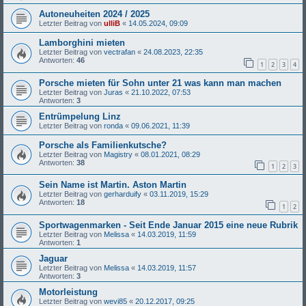
Autoneuheiten 2024 / 2025
Letzter Beitrag von
ulliB
«
14.05.2024, 09:09
Lamborghini mieten
Letzter Beitrag von
vectrafan
«
24.08.2023, 22:35
Antworten:
46
1
2
3
4
Porsche mieten für Sohn unter 21 was kann man machen
Letzter Beitrag von
Juras
«
21.10.2022, 07:53
Antworten:
3
Entrümpelung Linz
Letzter Beitrag von
ronda
«
09.06.2021, 11:39
Porsche als Familienkutsche?
Letzter Beitrag von
Magistry
«
08.01.2021, 08:29
Antworten:
38
1
2
3
Sein Name ist Martin. Aston Martin
Letzter Beitrag von
gerharduify
«
03.11.2019, 15:29
Antworten:
18
1
2
Sportwagenmarken - Seit Ende Januar 2015 eine neue Rubrik
Letzter Beitrag von
Melissa
«
14.03.2019, 11:59
Antworten:
1
Jaguar
Letzter Beitrag von
Melissa
«
14.03.2019, 11:57
Antworten:
3
Motorleistung
Letzter Beitrag von
wevi85
«
20.12.2017, 09:25