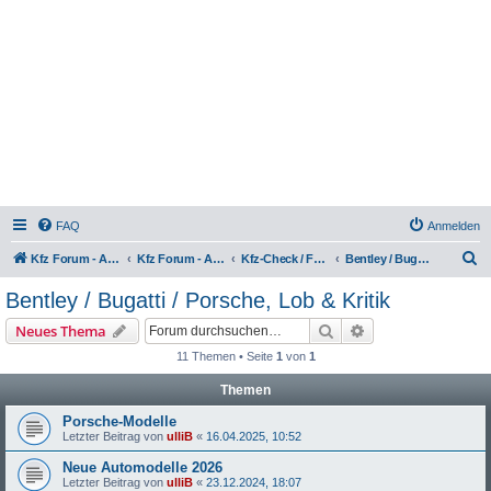
FAQ
Anmelden
S
Kfz Forum - Auto, Motorrad und LKW
Kfz Forum - Auto, Motorrad und LKW
Kfz-Check / Fahrzeugbewertung / Lob & Tadel / Berichte & Erfahrungen
Bentley / Bugatti / Porsche, Lob & Kritik
u
Bentley / Bugatti / Porsche, Lob & Kritik
c
Suche
Erweiterte Suche
Neues Thema
h
11 Themen • Seite
1
von
1
e
Themen
Porsche-Modelle
Letzter Beitrag von
ulliB
«
16.04.2025, 10:52
Neue Automodelle 2026
Letzter Beitrag von
ulliB
«
23.12.2024, 18:07