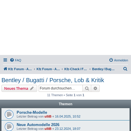
FAQ
Anmelden
S
Kfz Forum - Auto, Motorrad und LKW
Kfz Forum - Auto, Motorrad und LKW
Kfz-Check / Fahrzeugbewertung / Lob & Tadel / Berichte & Erfahrungen
Bentley / Bugatti / Porsche, Lob & Kritik
u
Bentley / Bugatti / Porsche, Lob & Kritik
c
Suche
Erweiterte Suche
Neues Thema
h
11 Themen • Seite
1
von
1
e
Themen
Porsche-Modelle
Letzter Beitrag von
ulliB
«
16.04.2025, 10:52
Neue Automodelle 2026
Letzter Beitrag von
ulliB
«
23.12.2024, 18:07