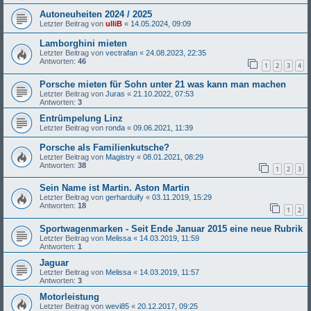
Autoneuheiten 2024 / 2025
Letzter Beitrag von
ulliB
«
14.05.2024, 09:09
Lamborghini mieten
Letzter Beitrag von
vectrafan
«
24.08.2023, 22:35
Antworten:
46
1
2
3
4
Porsche mieten für Sohn unter 21 was kann man machen
Letzter Beitrag von
Juras
«
21.10.2022, 07:53
Antworten:
3
Entrümpelung Linz
Letzter Beitrag von
ronda
«
09.06.2021, 11:39
Porsche als Familienkutsche?
Letzter Beitrag von
Magistry
«
08.01.2021, 08:29
Antworten:
38
1
2
3
Sein Name ist Martin. Aston Martin
Letzter Beitrag von
gerharduify
«
03.11.2019, 15:29
Antworten:
18
1
2
Sportwagenmarken - Seit Ende Januar 2015 eine neue Rubrik
Letzter Beitrag von
Melissa
«
14.03.2019, 11:59
Antworten:
1
Jaguar
Letzter Beitrag von
Melissa
«
14.03.2019, 11:57
Antworten:
3
Motorleistung
Letzter Beitrag von
wevi85
«
20.12.2017, 09:25