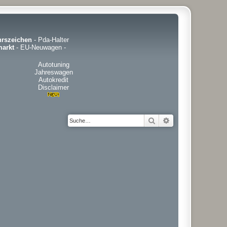
hrszeichen
-
Pda-Halter
arkt
-
EU-Neuwagen
-
Autotuning
Jahreswagen
Autokredit
Disclaimer
Suche
Erweiterte Suche