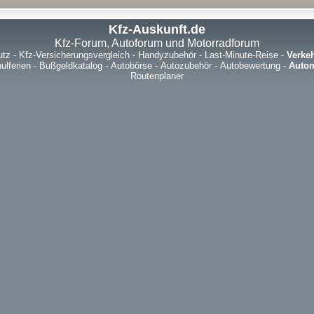
Kfz-Auskunft.de
Kfz-Forum, Autoforum und Motorradforum
utz
-
Kfz-Versicherungsvergleich
-
Handyzubehör
-
Last-Minute-Reise
-
Verke
ulferien
-
Bußgeldkatalog
-
Autobörse
-
Autozubehör
-
Autobewertung
-
Autom
Routenplaner