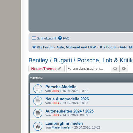
Schnellzugriff
FAQ
Kfz Forum - Auto, Motorrad und LKW
Kfz Forum - Auto, M
Bentley / Bugatti / Porsche, Lob & Kritik
Suche
Erw
Neues Thema
THEMEN
Porsche-Modelle
von
ulliB
»
16.04.2025, 10:52
Neue Automodelle 2026
von
ulliB
»
23.12.2024, 18:07
Autoneuheiten 2024 / 2025
von
ulliB
»
14.05.2024, 09:09
Lamborghini mieten
von
Marienkaefer
»
25.04.2016, 13:02