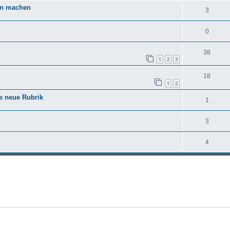
an machen
3
0
38
1
2
3
18
1
2
e neue Rubrik
1
3
4