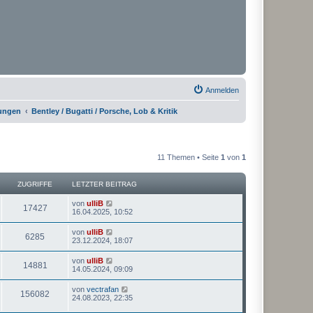
Anmelden
rungen
Bentley / Bugatti / Porsche, Lob & Kritik
11 Themen • Seite
1
von
1
ZUGRIFFE
LETZTER BEITRAG
von
ulliB
17427
16.04.2025, 10:52
von
ulliB
6285
23.12.2024, 18:07
von
ulliB
14881
14.05.2024, 09:09
von
vectrafan
156082
24.08.2023, 22:35