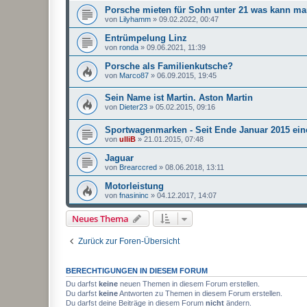
Porsche mieten für Sohn unter 21 was kann m
von
Lilyhamm
»
09.02.2022, 00:47
Entrümpelung Linz
von
ronda
»
09.06.2021, 11:39
Porsche als Familienkutsche?
von
Marco87
»
06.09.2015, 19:45
Sein Name ist Martin. Aston Martin
von
Dieter23
»
05.02.2015, 09:16
Sportwagenmarken - Seit Ende Januar 2015 ein
von
ulliB
»
21.01.2015, 07:48
Jaguar
von
Brearccred
»
08.06.2018, 13:11
Motorleistung
von
fnasininc
»
04.12.2017, 14:07
Neues Thema
Zurück zur Foren-Übersicht
BERECHTIGUNGEN IN DIESEM FORUM
Du darfst
keine
neuen Themen in diesem Forum erstellen.
Du darfst
keine
Antworten zu Themen in diesem Forum erstellen.
Du darfst deine Beiträge in diesem Forum
nicht
ändern.