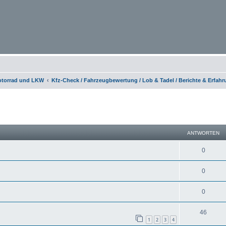
otorrad und LKW
Kfz-Check / Fahrzeugbewertung / Lob & Tadel / Berichte & Erfah
eiterte Suche
ANTWORTEN
0
0
0
46
1
2
3
4