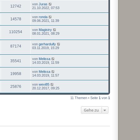
von
Juras
12742
21.10.2022, 07:53
von
ronda
14578
09.06.2021, 11:39
von
Magistry
110254
08.01.2021, 08:29
von
gerharduify
87174
03.11.2019, 15:29
von
Melissa
35541
14.03.2019, 11:59
von
Melissa
19958
14.03.2019, 11:57
von
wevi85
25876
20.12.2017, 09:25
11 Themen • Seite
1
von
1
Gehe zu