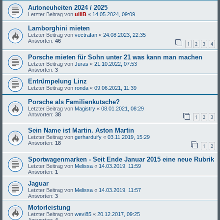
Autoneuheiten 2024 / 2025
Letzter Beitrag von
ulliB
«
14.05.2024, 09:09
Lamborghini mieten
Letzter Beitrag von
vectrafan
«
24.08.2023, 22:35
Antworten:
46
1
2
3
4
Porsche mieten für Sohn unter 21 was kann man machen
Letzter Beitrag von
Juras
«
21.10.2022, 07:53
Antworten:
3
Entrümpelung Linz
Letzter Beitrag von
ronda
«
09.06.2021, 11:39
Porsche als Familienkutsche?
Letzter Beitrag von
Magistry
«
08.01.2021, 08:29
Antworten:
38
1
2
3
Sein Name ist Martin. Aston Martin
Letzter Beitrag von
gerharduify
«
03.11.2019, 15:29
Antworten:
18
1
2
Sportwagenmarken - Seit Ende Januar 2015 eine neue Rubrik
Letzter Beitrag von
Melissa
«
14.03.2019, 11:59
Antworten:
1
Jaguar
Letzter Beitrag von
Melissa
«
14.03.2019, 11:57
Antworten:
3
Motorleistung
Letzter Beitrag von
wevi85
«
20.12.2017, 09:25
Antworten:
4