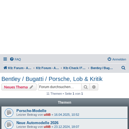
FAQ
Anmelden
S
Kfz Forum - Auto, Motorrad und LKW
Kfz Forum - Auto, Motorrad und LKW
Kfz-Check / Fahrzeugbewertung / Lob & Tadel / Berichte & Erfahrungen
Bentley / Bugatti / Porsche, Lob & Kritik
u
Bentley / Bugatti / Porsche, Lob & Kritik
c
Suche
Erweiterte Suche
Neues Thema
h
11 Themen • Seite
1
von
1
e
Themen
Porsche-Modelle
Letzter Beitrag von
ulliB
«
16.04.2025, 10:52
Neue Automodelle 2026
Letzter Beitrag von
ulliB
«
23.12.2024, 18:07