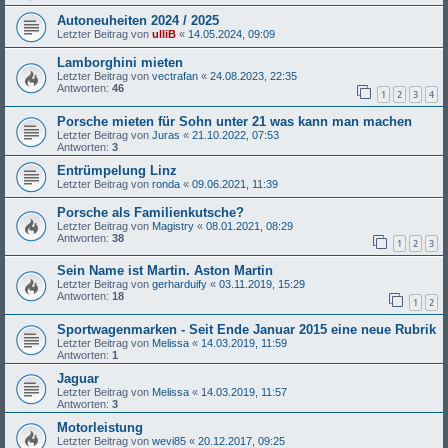
Autoneuheiten 2024 / 2025
Letzter Beitrag von
ulliB
«
14.05.2024, 09:09
Lamborghini mieten
Letzter Beitrag von
vectrafan
«
24.08.2023, 22:35
Antworten:
46
1
2
3
4
Porsche mieten für Sohn unter 21 was kann man machen
Letzter Beitrag von
Juras
«
21.10.2022, 07:53
Antworten:
3
Entrümpelung Linz
Letzter Beitrag von
ronda
«
09.06.2021, 11:39
Porsche als Familienkutsche?
Letzter Beitrag von
Magistry
«
08.01.2021, 08:29
Antworten:
38
1
2
3
Sein Name ist Martin. Aston Martin
Letzter Beitrag von
gerharduify
«
03.11.2019, 15:29
Antworten:
18
1
2
Sportwagenmarken - Seit Ende Januar 2015 eine neue Rubrik
Letzter Beitrag von
Melissa
«
14.03.2019, 11:59
Antworten:
1
Jaguar
Letzter Beitrag von
Melissa
«
14.03.2019, 11:57
Antworten:
3
Motorleistung
Letzter Beitrag von
wevi85
«
20.12.2017, 09:25