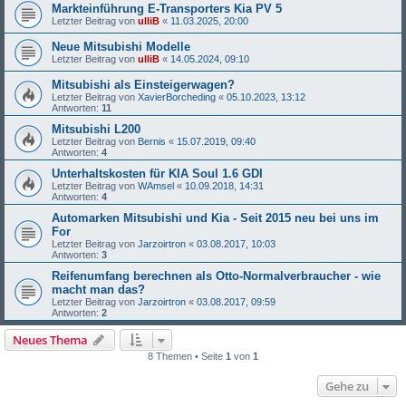
Markteinführung E-Transporters Kia PV 5
Letzter Beitrag von
ulliB
«
11.03.2025, 20:00
Neue Mitsubishi Modelle
Letzter Beitrag von
ulliB
«
14.05.2024, 09:10
Mitsubishi als Einsteigerwagen?
Letzter Beitrag von
XavierBorcheding
«
05.10.2023, 13:12
Antworten:
11
Mitsubishi L200
Letzter Beitrag von
Bernis
«
15.07.2019, 09:40
Antworten:
4
Unterhaltskosten für KIA Soul 1.6 GDI
Letzter Beitrag von
WAmsel
«
10.09.2018, 14:31
Antworten:
4
Automarken Mitsubishi und Kia - Seit 2015 neu bei uns im
For
Letzter Beitrag von
Jarzoirtron
«
03.08.2017, 10:03
Antworten:
3
Reifenumfang berechnen als Otto-Normalverbraucher - wie
macht man das?
Letzter Beitrag von
Jarzoirtron
«
03.08.2017, 09:59
Antworten:
2
Neues Thema
8 Themen • Seite
1
von
1
Gehe zu