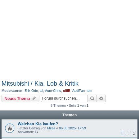
Mitsubishi / Kia, Lob & Kritik
Moderatoren:
Erik.Ode
,
tdi
,
Auto-Chris
,
ulliB
,
AudiFan
,
tom
Suche
Erweiterte Suche
Neues Thema
8 Themen • Seite
1
von
1
Themen
Welchen Kia kaufen?
Letzter Beitrag von
Mifaa
«
06.05.2025, 17:59
Antworten:
17
1
2