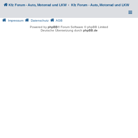
Kfz Forum - Auto, Motorrad und LKW
Kfz Forum - Auto, Motorrad und LKW
Impressum
Datenschutz
AGB
Powered by
phpBB
® Forum Software © phpBB Limited
Deutsche Übersetzung durch
phpBB.de