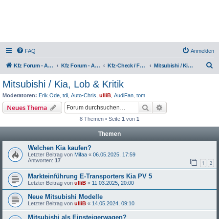
FAQ
Anmelden
S
Kfz Forum - Auto, Motorrad und LKW
Kfz Forum - Auto, Motorrad und LKW
Kfz-Check / Fahrzeugbewertung / Lob & Tadel / Berichte & Erfahrungen
Mitsubishi / Kia, Lob & Kritik
u
Mitsubishi / Kia, Lob & Kritik
c
Moderatoren:
Erik.Ode
,
tdi
,
Auto-Chris
,
ulliB
,
AudiFan
,
tom
h
Suche
Erweiterte Suche
Neues Thema
e
8 Themen • Seite
1
von
1
Themen
Welchen Kia kaufen?
Letzter Beitrag von
Mifaa
«
06.05.2025, 17:59
Antworten:
17
1
2
Markteinführung E-Transporters Kia PV 5
Letzter Beitrag von
ulliB
«
11.03.2025, 20:00
Neue Mitsubishi Modelle
Letzter Beitrag von
ulliB
«
14.05.2024, 09:10
Mitsubishi als Einsteigerwagen?