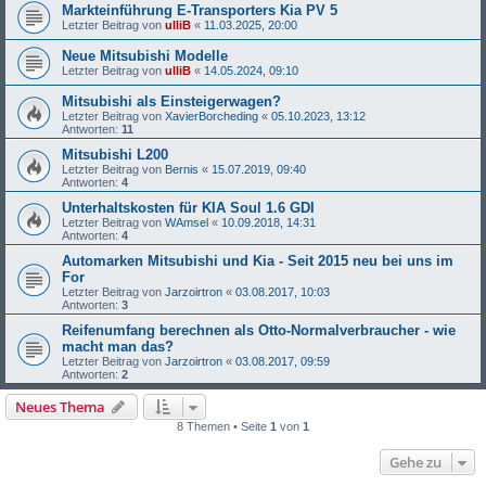
Markteinführung E-Transporters Kia PV 5
Letzter Beitrag von
ulliB
«
11.03.2025, 20:00
Neue Mitsubishi Modelle
Letzter Beitrag von
ulliB
«
14.05.2024, 09:10
Mitsubishi als Einsteigerwagen?
Letzter Beitrag von
XavierBorcheding
«
05.10.2023, 13:12
Antworten:
11
Mitsubishi L200
Letzter Beitrag von
Bernis
«
15.07.2019, 09:40
Antworten:
4
Unterhaltskosten für KIA Soul 1.6 GDI
Letzter Beitrag von
WAmsel
«
10.09.2018, 14:31
Antworten:
4
Automarken Mitsubishi und Kia - Seit 2015 neu bei uns im
For
Letzter Beitrag von
Jarzoirtron
«
03.08.2017, 10:03
Antworten:
3
Reifenumfang berechnen als Otto-Normalverbraucher - wie
macht man das?
Letzter Beitrag von
Jarzoirtron
«
03.08.2017, 09:59
Antworten:
2
Neues Thema
8 Themen • Seite
1
von
1
Gehe zu