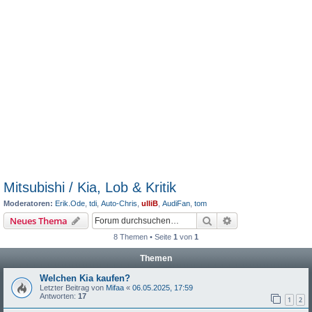
Mitsubishi / Kia, Lob & Kritik
Moderatoren:
Erik.Ode
,
tdi
,
Auto-Chris
,
ulliB
,
AudiFan
,
tom
Suche
Erweiterte Suche
Neues Thema
8 Themen • Seite
1
von
1
Themen
Welchen Kia kaufen?
Letzter Beitrag von
Mifaa
«
06.05.2025, 17:59
Antworten:
17
1
2