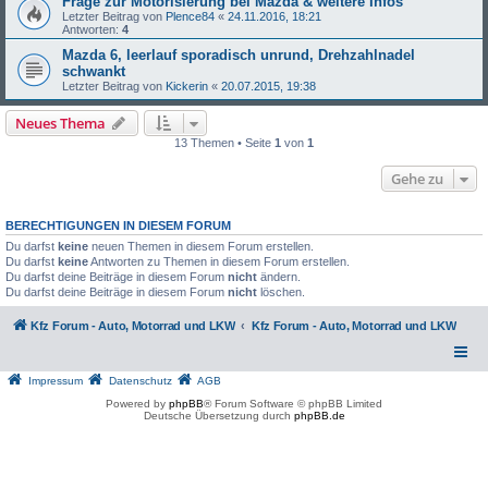
Frage zur Motorisierung bei Mazda & weitere Infos
Letzter Beitrag von
Plence84
«
24.11.2016, 18:21
Antworten:
4
Mazda 6, leerlauf sporadisch unrund, Drehzahlnadel
schwankt
Letzter Beitrag von
Kickerin
«
20.07.2015, 19:38
Neues Thema
13 Themen • Seite
1
von
1
Gehe zu
BERECHTIGUNGEN IN DIESEM FORUM
Du darfst
keine
neuen Themen in diesem Forum erstellen.
Du darfst
keine
Antworten zu Themen in diesem Forum erstellen.
Du darfst deine Beiträge in diesem Forum
nicht
ändern.
Du darfst deine Beiträge in diesem Forum
nicht
löschen.
Kfz Forum - Auto, Motorrad und LKW
Kfz Forum - Auto, Motorrad und LKW
Impressum
Datenschutz
AGB
Powered by
phpBB
® Forum Software © phpBB Limited
Deutsche Übersetzung durch
phpBB.de