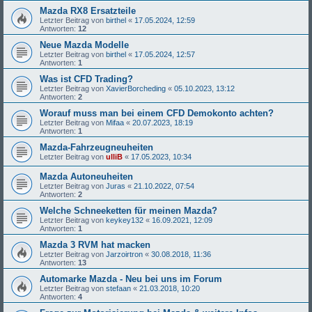
Mazda RX8 Ersatzteile
Letzter Beitrag von
birthel
«
17.05.2024, 12:59
Antworten:
12
Neue Mazda Modelle
Letzter Beitrag von
birthel
«
17.05.2024, 12:57
Antworten:
1
Was ist CFD Trading?
Letzter Beitrag von
XavierBorcheding
«
05.10.2023, 13:12
Antworten:
2
Worauf muss man bei einem CFD Demokonto achten?
Letzter Beitrag von
Mifaa
«
20.07.2023, 18:19
Antworten:
1
Mazda-Fahrzeugneuheiten
Letzter Beitrag von
ulliB
«
17.05.2023, 10:34
Mazda Autoneuheiten
Letzter Beitrag von
Juras
«
21.10.2022, 07:54
Antworten:
2
Welche Schneeketten für meinen Mazda?
Letzter Beitrag von
keykey132
«
16.09.2021, 12:09
Antworten:
1
Mazda 3 RVM hat macken
Letzter Beitrag von
Jarzoirtron
«
30.08.2018, 11:36
Antworten:
13
Automarke Mazda - Neu bei uns im Forum
Letzter Beitrag von
stefaan
«
21.03.2018, 10:20
Antworten:
4