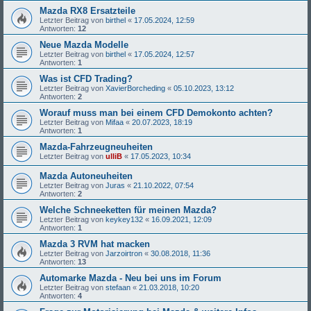
Mazda RX8 Ersatzteile
Letzter Beitrag von
birthel
«
17.05.2024, 12:59
Antworten:
12
Neue Mazda Modelle
Letzter Beitrag von
birthel
«
17.05.2024, 12:57
Antworten:
1
Was ist CFD Trading?
Letzter Beitrag von
XavierBorcheding
«
05.10.2023, 13:12
Antworten:
2
Worauf muss man bei einem CFD Demokonto achten?
Letzter Beitrag von
Mifaa
«
20.07.2023, 18:19
Antworten:
1
Mazda-Fahrzeugneuheiten
Letzter Beitrag von
ulliB
«
17.05.2023, 10:34
Mazda Autoneuheiten
Letzter Beitrag von
Juras
«
21.10.2022, 07:54
Antworten:
2
Welche Schneeketten für meinen Mazda?
Letzter Beitrag von
keykey132
«
16.09.2021, 12:09
Antworten:
1
Mazda 3 RVM hat macken
Letzter Beitrag von
Jarzoirtron
«
30.08.2018, 11:36
Antworten:
13
Automarke Mazda - Neu bei uns im Forum
Letzter Beitrag von
stefaan
«
21.03.2018, 10:20
Antworten:
4