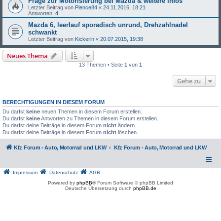
Frage zur Motorisierung bei Mazda & weitere Infos
Letzter Beitrag von
Plence84
«
24.11.2016, 18:21
Antworten:
4
Mazda 6, leerlauf sporadisch unrund, Drehzahlnadel
schwankt
Letzter Beitrag von
Kickerin
«
20.07.2015, 19:38
Neues Thema
13 Themen • Seite
1
von
1
Gehe zu
BERECHTIGUNGEN IN DIESEM FORUM
Du darfst
keine
neuen Themen in diesem Forum erstellen.
Du darfst
keine
Antworten zu Themen in diesem Forum erstellen.
Du darfst deine Beiträge in diesem Forum
nicht
ändern.
Du darfst deine Beiträge in diesem Forum
nicht
löschen.
Kfz Forum - Auto, Motorrad und LKW
Kfz Forum - Auto, Motorrad und LKW
Impressum
Datenschutz
AGB
Powered by
phpBB
® Forum Software © phpBB Limited
Deutsche Übersetzung durch
phpBB.de