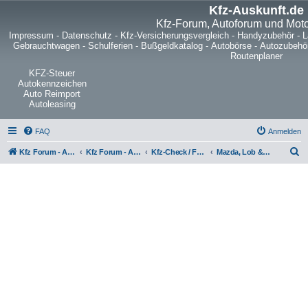
Kfz-Auskunft.de
Kfz-Forum, Autoforum und Mot
Impressum
-
Datenschutz
-
Kfz-Versicherungsvergleich
-
Handyzubehör
-
L
Gebrauchtwagen
-
Schulferien
-
Bußgeldkatalog
-
Autobörse
-
Autozubehö
Routenplaner
KFZ-Steuer
Autokennzeichen
Auto Reimport
Autoleasing
FAQ
Anmelden
S
Kfz Forum - Auto, Motorrad und LKW
Kfz Forum - Auto, Motorrad und LKW
Kfz-Check / Fahrzeugbewertung / Lob & Tadel / Berichte & Erfahrungen
Mazda, Lob & Kritik
u
c
h
e