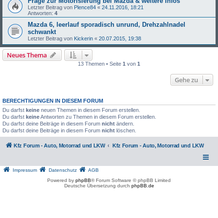
Frage zur Motorisierung bei Mazda & weitere Infos
Letzter Beitrag von
Plence84
«
24.11.2016, 18:21
Antworten:
4
Mazda 6, leerlauf sporadisch unrund, Drehzahlnadel
schwankt
Letzter Beitrag von
Kickerin
«
20.07.2015, 19:38
Neues Thema
13 Themen • Seite
1
von
1
Gehe zu
BERECHTIGUNGEN IN DIESEM FORUM
Du darfst
keine
neuen Themen in diesem Forum erstellen.
Du darfst
keine
Antworten zu Themen in diesem Forum erstellen.
Du darfst deine Beiträge in diesem Forum
nicht
ändern.
Du darfst deine Beiträge in diesem Forum
nicht
löschen.
Kfz Forum - Auto, Motorrad und LKW
Kfz Forum - Auto, Motorrad und LKW
Impressum
Datenschutz
AGB
Powered by
phpBB
® Forum Software © phpBB Limited
Deutsche Übersetzung durch
phpBB.de