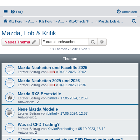
FAQ
Anmelden
S
Kfz Forum - Auto, Motorrad und LKW
Kfz Forum - Auto, Motorrad und LKW
Kfz-Check / Fahrzeugbewertung / Lob & Tadel / Berichte & Erfahrungen
Mazda, Lob & Kritik
u
Mazda, Lob & Kritik
c
Suche
Erweiterte Suche
Neues Thema
h
13 Themen • Seite
1
von
1
e
Themen
Mazda Neuheiten und Facelifts 2026
Letzter Beitrag von
ulliB
«
04.02.2026, 20:02
Mazda Neuheiten 2025 und 2026
Letzter Beitrag von
ulliB
«
04.02.2025, 08:36
Mazda RX8 Ersatzteile
Letzter Beitrag von
birthel
«
17.05.2024, 12:59
Antworten:
12
Neue Mazda Modelle
Letzter Beitrag von
birthel
«
17.05.2024, 12:57
Antworten:
1
Was ist CFD Trading?
Letzter Beitrag von
XavierBorcheding
«
05.10.2023, 13:12
Antworten:
2
Worauf muss man bei einem CFD Demokonto achten?