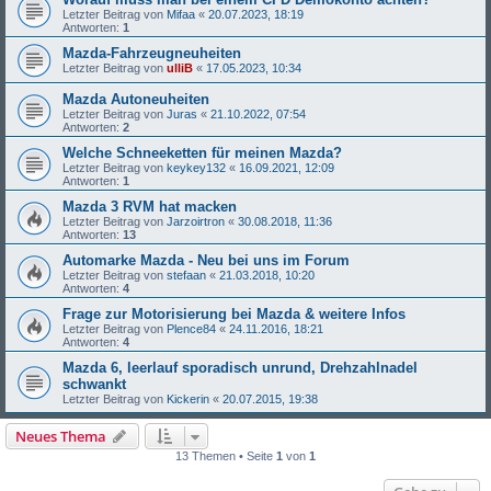
Letzter Beitrag von
Mifaa
«
20.07.2023, 18:19
Antworten:
1
Mazda-Fahrzeugneuheiten
Letzter Beitrag von
ulliB
«
17.05.2023, 10:34
Mazda Autoneuheiten
Letzter Beitrag von
Juras
«
21.10.2022, 07:54
Antworten:
2
Welche Schneeketten für meinen Mazda?
Letzter Beitrag von
keykey132
«
16.09.2021, 12:09
Antworten:
1
Mazda 3 RVM hat macken
Letzter Beitrag von
Jarzoirtron
«
30.08.2018, 11:36
Antworten:
13
Automarke Mazda - Neu bei uns im Forum
Letzter Beitrag von
stefaan
«
21.03.2018, 10:20
Antworten:
4
Frage zur Motorisierung bei Mazda & weitere Infos
Letzter Beitrag von
Plence84
«
24.11.2016, 18:21
Antworten:
4
Mazda 6, leerlauf sporadisch unrund, Drehzahlnadel
schwankt
Letzter Beitrag von
Kickerin
«
20.07.2015, 19:38
Neues Thema
13 Themen • Seite
1
von
1