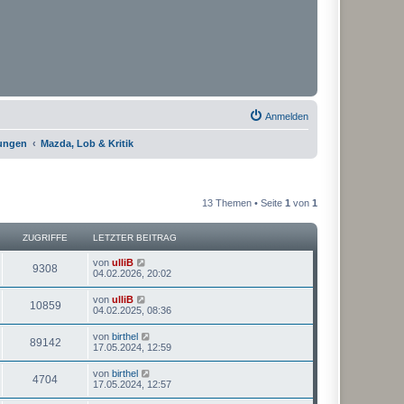
Anmelden
rungen
Mazda, Lob & Kritik
13 Themen • Seite
1
von
1
ZUGRIFFE
LETZTER BEITRAG
von
ulliB
9308
04.02.2026, 20:02
von
ulliB
10859
04.02.2025, 08:36
von
birthel
89142
17.05.2024, 12:59
von
birthel
4704
17.05.2024, 12:57