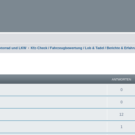
otorrad und LKW
Kfz-Check / Fahrzeugbewertung / Lob & Tadel / Berichte & Erfah
eiterte Suche
ANTWORTEN
0
0
12
1