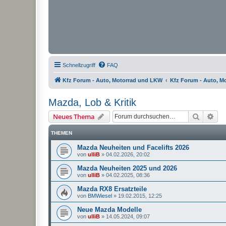
Schnellzugriff
FAQ
Kfz Forum - Auto, Motorrad und LKW
Kfz Forum - Auto, M
Mazda, Lob & Kritik
Suche
Erw
Neues Thema
THEMEN
Mazda Neuheiten und Facelifts 2026
von
ulliB
»
04.02.2026, 20:02
Mazda Neuheiten 2025 und 2026
von
ulliB
»
04.02.2025, 08:36
Mazda RX8 Ersatzteile
von
BMWiesel
»
19.02.2015, 12:25
Neue Mazda Modelle
von
ulliB
»
14.05.2024, 09:07