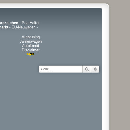
hrszeichen
-
Pda-Halter
arkt
-
EU-Neuwagen
-
Autotuning
Jahreswagen
Autokredit
Disclaimer
Suche
Erweiterte Suche