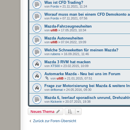
Was ist CFD Trading?
von
Fordo
»
21.11.2021, 11:24
Worauf muss man bei einem CFD Demokonto a
von
Fordo
»
07.11.2021, 07:56
Mazda-Fahrzeugneuheiten
von
ulliB
»
17.05.2023, 10:34
Mazda Autoneuheiten
von
ulliB
»
07.04.2022, 19:09
Welche Schneeketten für meinen Mazda?
von
rubens
»
16.09.2021, 11:46
Mazda 3 RVM hat macken
von
XT500
»
23.02.2015, 10:09
Automarke Mazda - Neu bei uns im Forum
von
ulliB
»
21.01.2015, 07:51
Frage zur Motorisierung bei Mazda & weitere In
von
driftomat
»
24.05.2016, 09:30
Mazda 6, leerlauf sporadisch unrund, Drehzahl
von
Kickerin
»
20.07.2015, 19:38
Neues Thema
Zurück zur Foren-Übersicht