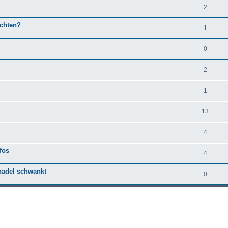
2
chten?
1
0
2
1
13
4
fos
4
nadel schwankt
0