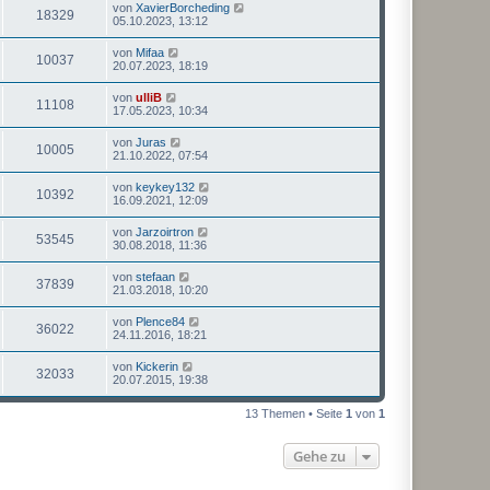
von
XavierBorcheding
18329
05.10.2023, 13:12
von
Mifaa
10037
20.07.2023, 18:19
von
ulliB
11108
17.05.2023, 10:34
von
Juras
10005
21.10.2022, 07:54
von
keykey132
10392
16.09.2021, 12:09
von
Jarzoirtron
53545
30.08.2018, 11:36
von
stefaan
37839
21.03.2018, 10:20
von
Plence84
36022
24.11.2016, 18:21
von
Kickerin
32033
20.07.2015, 19:38
13 Themen • Seite
1
von
1
Gehe zu