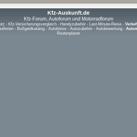
Kfz-Auskunft.de
Kfz-Forum, Autoforum und Motorradforum
utz
-
Kfz-Versicherungsvergleich
-
Handyzubehör
-
Last-Minute-Reise
-
Verke
ulferien
-
Bußgeldkatalog
-
Autobörse
-
Autozubehör
-
Autobewertung
-
Autom
Routenplaner