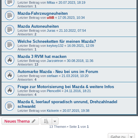
Letzter Beitrag von
Mifaa
«
20.07.2023, 18:19
Antworten:
1
Mazda-Fahrzeugneuheiten
Letzter Beitrag von
ulliB
«
17.05.2023, 10:34
Mazda Autoneuheiten
Letzter Beitrag von
Juras
«
21.10.2022, 07:54
Antworten:
2
Welche Schneeketten für meinen Mazda?
Letzter Beitrag von
keykey132
«
16.09.2021, 12:09
Antworten:
1
Mazda 3 RVM hat macken
Letzter Beitrag von
Jarzoirtron
«
30.08.2018, 11:36
Antworten:
13
Automarke Mazda - Neu bei uns im Forum
Letzter Beitrag von
stefaan
«
21.03.2018, 10:20
Antworten:
4
Frage zur Motorisierung bei Mazda & weitere Infos
Letzter Beitrag von
Plence84
«
24.11.2016, 18:21
Antworten:
4
Mazda 6, leerlauf sporadisch unrund, Drehzahlnadel
schwankt
Letzter Beitrag von
Kickerin
«
20.07.2015, 19:38
Neues Thema
13 Themen • Seite
1
von
1
Gehe zu