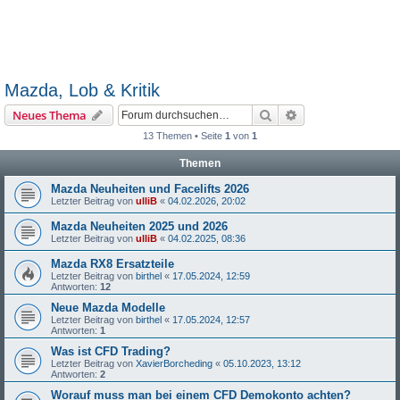
Mazda, Lob & Kritik
Suche
Erweiterte Suche
Neues Thema
13 Themen • Seite
1
von
1
Themen
Mazda Neuheiten und Facelifts 2026
Letzter Beitrag von
ulliB
«
04.02.2026, 20:02
Mazda Neuheiten 2025 und 2026
Letzter Beitrag von
ulliB
«
04.02.2025, 08:36
Mazda RX8 Ersatzteile
Letzter Beitrag von
birthel
«
17.05.2024, 12:59
Antworten:
12
Neue Mazda Modelle
Letzter Beitrag von
birthel
«
17.05.2024, 12:57
Antworten:
1
Was ist CFD Trading?
Letzter Beitrag von
XavierBorcheding
«
05.10.2023, 13:12
Antworten:
2
Worauf muss man bei einem CFD Demokonto achten?