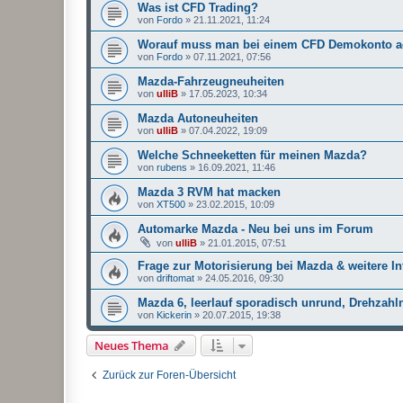
Was ist CFD Trading?
von
Fordo
»
21.11.2021, 11:24
Worauf muss man bei einem CFD Demokonto a
von
Fordo
»
07.11.2021, 07:56
Mazda-Fahrzeugneuheiten
von
ulliB
»
17.05.2023, 10:34
Mazda Autoneuheiten
von
ulliB
»
07.04.2022, 19:09
Welche Schneeketten für meinen Mazda?
von
rubens
»
16.09.2021, 11:46
Mazda 3 RVM hat macken
von
XT500
»
23.02.2015, 10:09
Automarke Mazda - Neu bei uns im Forum
von
ulliB
»
21.01.2015, 07:51
Frage zur Motorisierung bei Mazda & weitere In
von
driftomat
»
24.05.2016, 09:30
Mazda 6, leerlauf sporadisch unrund, Drehzahl
von
Kickerin
»
20.07.2015, 19:38
Neues Thema
Zurück zur Foren-Übersicht