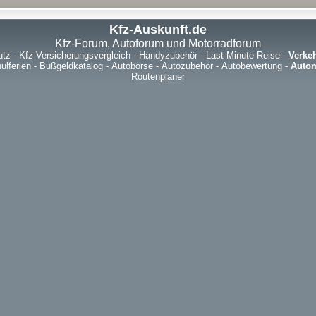
Kfz-Auskunft.de
Kfz-Forum, Autoforum und Motorradforum
utz
-
Kfz-Versicherungsvergleich
-
Handyzubehör
-
Last-Minute-Reise
-
Verke
ulferien
-
Bußgeldkatalog
-
Autobörse
-
Autozubehör
-
Autobewertung
-
Autom
Routenplaner