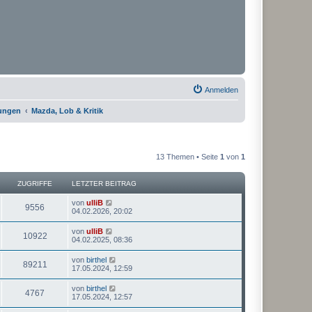
Anmelden
rungen
Mazda, Lob & Kritik
13 Themen • Seite
1
von
1
ZUGRIFFE
LETZTER BEITRAG
von
ulliB
9556
04.02.2026, 20:02
von
ulliB
10922
04.02.2025, 08:36
von
birthel
89211
17.05.2024, 12:59
von
birthel
4767
17.05.2024, 12:57