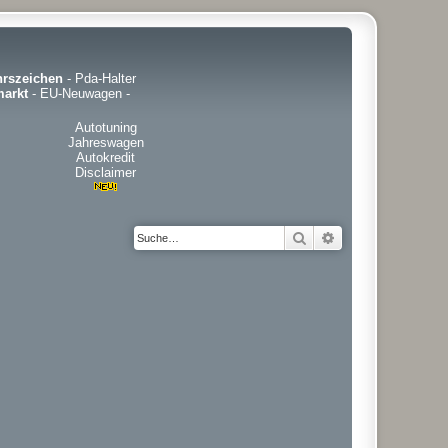
hrszeichen
-
Pda-Halter
arkt
-
EU-Neuwagen
-
Autotuning
Jahreswagen
Autokredit
Disclaimer
Suche
Erweiterte Suche