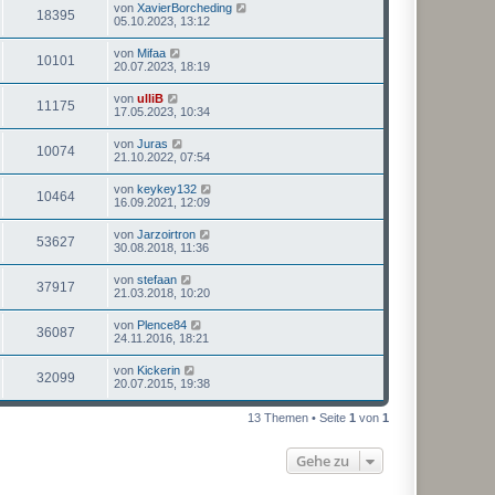
von
XavierBorcheding
18395
05.10.2023, 13:12
von
Mifaa
10101
20.07.2023, 18:19
von
ulliB
11175
17.05.2023, 10:34
von
Juras
10074
21.10.2022, 07:54
von
keykey132
10464
16.09.2021, 12:09
von
Jarzoirtron
53627
30.08.2018, 11:36
von
stefaan
37917
21.03.2018, 10:20
von
Plence84
36087
24.11.2016, 18:21
von
Kickerin
32099
20.07.2015, 19:38
13 Themen • Seite
1
von
1
Gehe zu