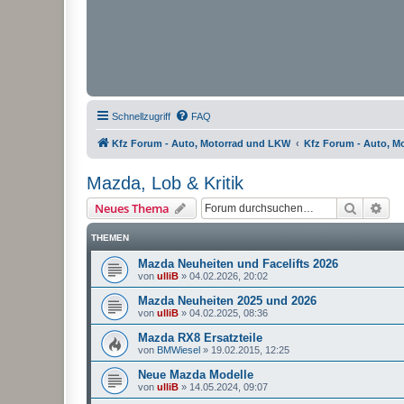
Schnellzugriff
FAQ
Kfz Forum - Auto, Motorrad und LKW
Kfz Forum - Auto, M
Mazda, Lob & Kritik
Suche
Erw
Neues Thema
THEMEN
Mazda Neuheiten und Facelifts 2026
von
ulliB
»
04.02.2026, 20:02
Mazda Neuheiten 2025 und 2026
von
ulliB
»
04.02.2025, 08:36
Mazda RX8 Ersatzteile
von
BMWiesel
»
19.02.2015, 12:25
Neue Mazda Modelle
von
ulliB
»
14.05.2024, 09:07