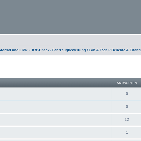
otorrad und LKW
Kfz-Check / Fahrzeugbewertung / Lob & Tadel / Berichte & Erfah
eiterte Suche
ANTWORTEN
0
0
12
1