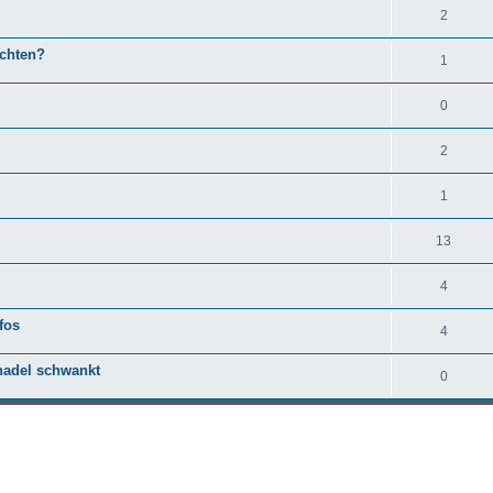
2
chten?
1
0
2
1
13
4
fos
4
nadel schwankt
0