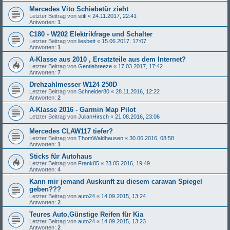
Mercedes Vito Schiebetür zieht
Letzter Beitrag von
stifi
«
24.11.2017, 22:41
Antworten:
1
C180 - W202 Elektrikfrage und Schalter
Letzter Beitrag von
liesbett
«
15.06.2017, 17:07
Antworten:
1
A-Klasse aus 2010 , Ersatzteile aus dem Internet?
Letzter Beitrag von
Gentlebreeze
«
17.03.2017, 17:42
Antworten:
7
Drehzahlmesser W124 250D
Letzter Beitrag von
Schneider80
«
28.11.2016, 12:22
Antworten:
2
A-Klasse 2016 - Garmin Map Pilot
Letzter Beitrag von
JulianHirsch
«
21.08.2016, 23:06
Mercedes CLAW117 tiefer?
Letzter Beitrag von
ThomWaldhausen
«
30.06.2016, 08:58
Antworten:
1
Sticks für Autohaus
Letzter Beitrag von
Frank85
«
23.05.2016, 19:49
Antworten:
4
Kann mir jemand Auskunft zu diesem caravan Spiegel
geben???
Letzter Beitrag von
auto24
«
14.09.2015, 13:24
Antworten:
2
Teures Auto,Günstige Reifen für Kia
Letzter Beitrag von
auto24
«
14.09.2015, 13:23
Antworten:
2