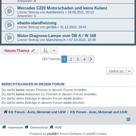
Antworten:
4
Mercedes C220 Motorschaden und keine Kulanz
Letzter Beitrag von
Autofan(inn)
«
18.06.2011, 20:13
Antworten:
1
ebasto-standheizung
Letzter Beitrag von
gerdba
«
31.12.2010, 18:41
Motor-Diagnose-Lampe vom DB A / W 168
Letzter Beitrag von
Marsmensch
«
07.10.2010, 18:38
Neues Thema
1
2
3
4
Nächste
183 Themen
Gehe zu
BERECHTIGUNGEN IN DIESEM FORUM
Du darfst
keine
neuen Themen in diesem Forum erstellen.
Du darfst
keine
Antworten zu Themen in diesem Forum erstellen.
Du darfst deine Beiträge in diesem Forum
nicht
ändern.
Du darfst deine Beiträge in diesem Forum
nicht
löschen.
Kfz Forum - Auto, Motorrad und LKW
Kfz Forum - Auto, Motorrad und LKW
Impressum
Datenschutz
AGB
Powered by
phpBB
® Forum Software © phpBB Limited