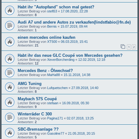
Habt ihr "Autopfand" schon mal getest?
Letzter Beitrag von
stefi53
«
17.08.2020, 22:28
Antworten:
8
Audi A7 und andere Autos zu verkaufen(lindstfabio@fn.de)
Letzter Beitrag von
Bernis
«
15.07.2019, 09:44
Antworten:
1
einen mercedes online kaufen
Letzter Beitrag von
XT500
«
06.03.2019, 15:41
Antworten:
21
1
2
Habt ihr das neue GLC Coupé von Mercedes gesehen?
Letzter Beitrag von
XeverBorcherding
«
12.02.2019, 12:18
Antworten:
12
Mercedes Benz - Ölwechsel?
Letzter Beitrag von
MaHa88
«
15.11.2018, 14:38
AMG Tuning
Letzter Beitrag von
Lufquetschen
«
27.09.2018, 14:40
Antworten:
8
Maybach 57S Coupé
Letzter Beitrag von
stefaan
«
16.09.2018, 05:30
Antworten:
9
Winterräder C 300
Letzter Beitrag von
Pagina171
«
02.07.2018, 13:25
Antworten:
2
SBC-Bremsanlage ??
Letzter Beitrag von
Gasoline77
«
21.05.2018, 20:15
Antworten:
5