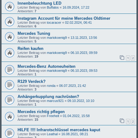
Innenbeleuchtung LED
Letzter Beitrag von
Buffalos
«
16.09.2024, 17:22
Antworten:
7
Instagram Account für meine Mercedes Oldtimer
Letzter Beitrag von
tocaracer
«
02.02.2024, 06:41
Antworten:
6
Mercedes Tuning
Letzter Beitrag von
mariokoenig9
«
13.11.2023, 13:56
Antworten:
5
Reifen kaufen
Letzter Beitrag von
mariokoenig9
«
06.10.2023, 09:59
Antworten:
19
1
2
Mercedes-Benz Autoneuheiten
Letzter Beitrag von
mariokoenig9
«
06.10.2023, 09:53
Antworten:
1
R129 Verdeck?
Letzter Beitrag von
ronda
«
06.07.2023, 21:42
Antworten:
3
Anhängerkupplung nachrüsten?
Letzter Beitrag von
marcus921
«
09.10.2022, 10:10
Antworten:
1
Mercedes richtig pflegen
Letzter Beitrag von
Freeheit
«
01.04.2022, 15:58
Antworten:
15
1
2
HILFE !!!! Infrarotschlüssel mercedes kaput
Letzter Beitrag von
Leathal
«
16.08.2021, 08:21
Antworten:
3