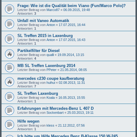
Frage: Wie ist die Qualität beim Viano (Fun/Marco Polo)?
Letzter Beitrag von
Marco87
«
06.09.2015, 19:48
Antworten:
3
Unfall mit Vaneo Automatik
Letzter Beitrag von
Anton
«
17.07.2015, 16:44
Antworten:
1
SL Treffen 2015 in Laxenburg
Letzter Beitrag von
Anton
«
17.07.2015, 16:43
Antworten:
1
Partikelfilter für Diesel
Letzter Beitrag von
qualli
«
19.09.2014, 13:15
Antworten:
4
MB SL Treffen Laxenburg 2014
Letzter Beitrag von
PPeter
«
21.05.2014, 08:05
mercedes c230 coupe kaufberatung
Letzter Beitrag von
huihui
«
02.08.2013, 11:31
Antworten:
7
SL Treffen Laxenburg
Letzter Beitrag von
Koala
«
16.05.2013, 15:55
Antworten:
1
Erfahrungen mit Mercedes-Benz L 407 D
Letzter Beitrag von
Sockenbart
«
25.03.2013, 19:11
Hilfe wegen
Letzter Beitrag von
kless
«
21.12.2012, 07:56
Antworten:
1
Ich bitte um Hilfe Mercedes Benz B-Klasse 150 W-245