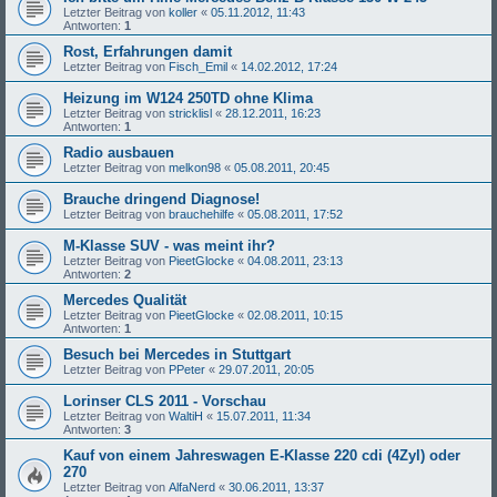
Letzter Beitrag von
koller
«
05.11.2012, 11:43
Antworten:
1
Rost, Erfahrungen damit
Letzter Beitrag von
Fisch_Emil
«
14.02.2012, 17:24
Heizung im W124 250TD ohne Klima
Letzter Beitrag von
stricklisl
«
28.12.2011, 16:23
Antworten:
1
Radio ausbauen
Letzter Beitrag von
melkon98
«
05.08.2011, 20:45
Brauche dringend Diagnose!
Letzter Beitrag von
brauchehilfe
«
05.08.2011, 17:52
M-Klasse SUV - was meint ihr?
Letzter Beitrag von
PieetGlocke
«
04.08.2011, 23:13
Antworten:
2
Mercedes Qualität
Letzter Beitrag von
PieetGlocke
«
02.08.2011, 10:15
Antworten:
1
Besuch bei Mercedes in Stuttgart
Letzter Beitrag von
PPeter
«
29.07.2011, 20:05
Lorinser CLS 2011 - Vorschau
Letzter Beitrag von
WaltiH
«
15.07.2011, 11:34
Antworten:
3
Kauf von einem Jahreswagen E-Klasse 220 cdi (4Zyl) oder
270
Letzter Beitrag von
AlfaNerd
«
30.06.2011, 13:37