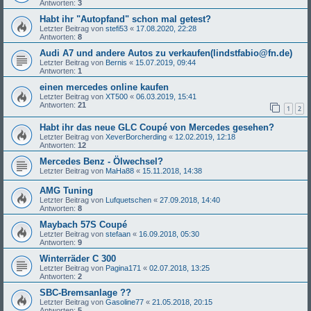
Antworten:
3
Habt ihr "Autopfand" schon mal getest?
Letzter Beitrag von
stefi53
«
17.08.2020, 22:28
Antworten:
8
Audi A7 und andere Autos zu verkaufen(lindstfabio@fn.de)
Letzter Beitrag von
Bernis
«
15.07.2019, 09:44
Antworten:
1
einen mercedes online kaufen
Letzter Beitrag von
XT500
«
06.03.2019, 15:41
Antworten:
21
1
2
Habt ihr das neue GLC Coupé von Mercedes gesehen?
Letzter Beitrag von
XeverBorcherding
«
12.02.2019, 12:18
Antworten:
12
Mercedes Benz - Ölwechsel?
Letzter Beitrag von
MaHa88
«
15.11.2018, 14:38
AMG Tuning
Letzter Beitrag von
Lufquetschen
«
27.09.2018, 14:40
Antworten:
8
Maybach 57S Coupé
Letzter Beitrag von
stefaan
«
16.09.2018, 05:30
Antworten:
9
Winterräder C 300
Letzter Beitrag von
Pagina171
«
02.07.2018, 13:25
Antworten:
2
SBC-Bremsanlage ??
Letzter Beitrag von
Gasoline77
«
21.05.2018, 20:15
Antworten:
5