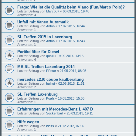
Antworten:
2
Frage: Wie ist die Qualität beim Viano (Fun/Marco Polo)?
Letzter Beitrag von
Marco87
«
06.09.2015, 19:48
Antworten:
3
Unfall mit Vaneo Automatik
Letzter Beitrag von
Anton
«
17.07.2015, 16:44
Antworten:
1
SL Treffen 2015 in Laxenburg
Letzter Beitrag von
Anton
«
17.07.2015, 16:43
Antworten:
1
Partikelfilter für Diesel
Letzter Beitrag von
qualli
«
19.09.2014, 13:15
Antworten:
4
MB SL Treffen Laxenburg 2014
Letzter Beitrag von
PPeter
«
21.05.2014, 08:05
mercedes c230 coupe kaufberatung
Letzter Beitrag von
huihui
«
02.08.2013, 11:31
Antworten:
7
SL Treffen Laxenburg
Letzter Beitrag von
Koala
«
16.05.2013, 15:55
Antworten:
1
Erfahrungen mit Mercedes-Benz L 407 D
Letzter Beitrag von
Sockenbart
«
25.03.2013, 19:11
Hilfe wegen
Letzter Beitrag von
kless
«
21.12.2012, 07:56
Antworten:
1