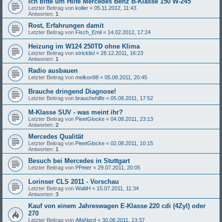
Ich bitte um Hilfe Mercedes Benz B-Klasse 150 W-245
Letzter Beitrag von
koller
«
05.11.2012, 11:43
Antworten:
1
Rost, Erfahrungen damit
Letzter Beitrag von
Fisch_Emil
«
14.02.2012, 17:24
Heizung im W124 250TD ohne Klima
Letzter Beitrag von
stricklisl
«
28.12.2011, 16:23
Antworten:
1
Radio ausbauen
Letzter Beitrag von
melkon98
«
05.08.2011, 20:45
Brauche dringend Diagnose!
Letzter Beitrag von
brauchehilfe
«
05.08.2011, 17:52
M-Klasse SUV - was meint ihr?
Letzter Beitrag von
PieetGlocke
«
04.08.2011, 23:13
Antworten:
2
Mercedes Qualität
Letzter Beitrag von
PieetGlocke
«
02.08.2011, 10:15
Antworten:
1
Besuch bei Mercedes in Stuttgart
Letzter Beitrag von
PPeter
«
29.07.2011, 20:05
Lorinser CLS 2011 - Vorschau
Letzter Beitrag von
WaltiH
«
15.07.2011, 11:34
Antworten:
3
Kauf von einem Jahreswagen E-Klasse 220 cdi (4Zyl) oder
270
Letzter Beitrag von
AlfaNerd
«
30.06.2011, 13:37