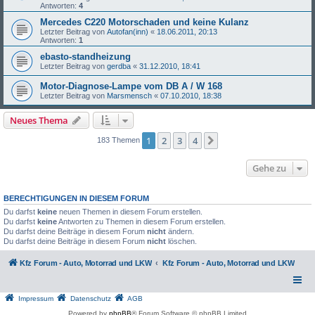
Antworten:
4
Mercedes C220 Motorschaden und keine Kulanz
Letzter Beitrag von
Autofan(inn)
«
18.06.2011, 20:13
Antworten:
1
ebasto-standheizung
Letzter Beitrag von
gerdba
«
31.12.2010, 18:41
Motor-Diagnose-Lampe vom DB A / W 168
Letzter Beitrag von
Marsmensch
«
07.10.2010, 18:38
Neues Thema
1
2
3
4
Nächste
183 Themen
Gehe zu
BERECHTIGUNGEN IN DIESEM FORUM
Du darfst
keine
neuen Themen in diesem Forum erstellen.
Du darfst
keine
Antworten zu Themen in diesem Forum erstellen.
Du darfst deine Beiträge in diesem Forum
nicht
ändern.
Du darfst deine Beiträge in diesem Forum
nicht
löschen.
Kfz Forum - Auto, Motorrad und LKW
Kfz Forum - Auto, Motorrad und LKW
Impressum
Datenschutz
AGB
Powered by
phpBB
® Forum Software © phpBB Limited