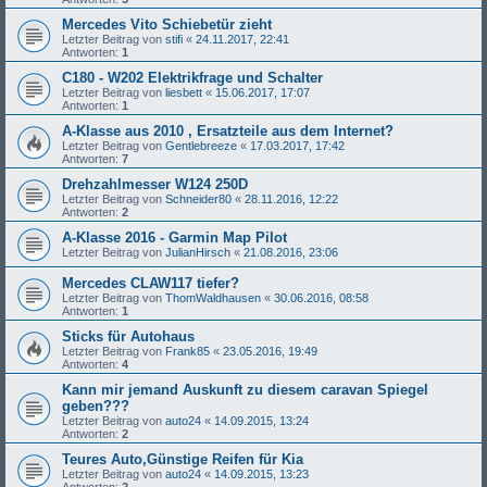
Mercedes Vito Schiebetür zieht
Letzter Beitrag von
stifi
«
24.11.2017, 22:41
Antworten:
1
C180 - W202 Elektrikfrage und Schalter
Letzter Beitrag von
liesbett
«
15.06.2017, 17:07
Antworten:
1
A-Klasse aus 2010 , Ersatzteile aus dem Internet?
Letzter Beitrag von
Gentlebreeze
«
17.03.2017, 17:42
Antworten:
7
Drehzahlmesser W124 250D
Letzter Beitrag von
Schneider80
«
28.11.2016, 12:22
Antworten:
2
A-Klasse 2016 - Garmin Map Pilot
Letzter Beitrag von
JulianHirsch
«
21.08.2016, 23:06
Mercedes CLAW117 tiefer?
Letzter Beitrag von
ThomWaldhausen
«
30.06.2016, 08:58
Antworten:
1
Sticks für Autohaus
Letzter Beitrag von
Frank85
«
23.05.2016, 19:49
Antworten:
4
Kann mir jemand Auskunft zu diesem caravan Spiegel
geben???
Letzter Beitrag von
auto24
«
14.09.2015, 13:24
Antworten:
2
Teures Auto,Günstige Reifen für Kia
Letzter Beitrag von
auto24
«
14.09.2015, 13:23