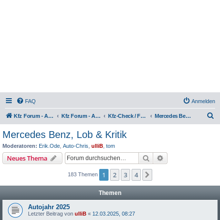
FAQ
Anmelden
S
Kfz Forum - Auto, Motorrad und LKW
Kfz Forum - Auto, Motorrad und LKW
Kfz-Check / Fahrzeugbewertung / Lob & Tadel / Berichte & Erfahrungen
Mercedes Benz, Lob & Kritik
u
Mercedes Benz, Lob & Kritik
c
Moderatoren:
Erik.Ode
,
Auto-Chris
,
ulliB
,
tom
h
Suche
Erweiterte Suche
Neues Thema
e
1
2
3
4
Nächste
183 Themen
Themen
Autojahr 2025
Letzter Beitrag von
ulliB
«
12.03.2025, 08:27