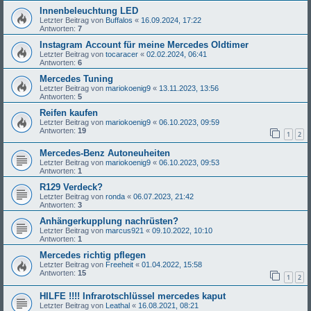
Innenbeleuchtung LED
Letzter Beitrag von
Buffalos
«
16.09.2024, 17:22
Antworten:
7
Instagram Account für meine Mercedes Oldtimer
Letzter Beitrag von
tocaracer
«
02.02.2024, 06:41
Antworten:
6
Mercedes Tuning
Letzter Beitrag von
mariokoenig9
«
13.11.2023, 13:56
Antworten:
5
Reifen kaufen
Letzter Beitrag von
mariokoenig9
«
06.10.2023, 09:59
Antworten:
19
1
2
Mercedes-Benz Autoneuheiten
Letzter Beitrag von
mariokoenig9
«
06.10.2023, 09:53
Antworten:
1
R129 Verdeck?
Letzter Beitrag von
ronda
«
06.07.2023, 21:42
Antworten:
3
Anhängerkupplung nachrüsten?
Letzter Beitrag von
marcus921
«
09.10.2022, 10:10
Antworten:
1
Mercedes richtig pflegen
Letzter Beitrag von
Freeheit
«
01.04.2022, 15:58
Antworten:
15
1
2
HILFE !!!! Infrarotschlüssel mercedes kaput
Letzter Beitrag von
Leathal
«
16.08.2021, 08:21