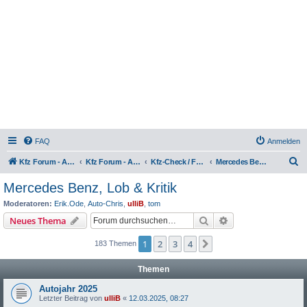
FAQ
Anmelden
S
Kfz Forum - Auto, Motorrad und LKW
Kfz Forum - Auto, Motorrad und LKW
Kfz-Check / Fahrzeugbewertung / Lob & Tadel / Berichte & Erfahrungen
Mercedes Benz, Lob & Kritik
u
Mercedes Benz, Lob & Kritik
c
Moderatoren:
Erik.Ode
,
Auto-Chris
,
ulliB
,
tom
h
Suche
Erweiterte Suche
Neues Thema
e
1
2
3
4
Nächste
183 Themen
Themen
Autojahr 2025
Letzter Beitrag von
ulliB
«
12.03.2025, 08:27