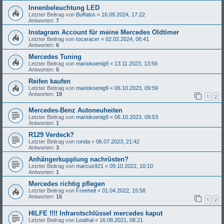
Innenbeleuchtung LED
Letzter Beitrag von
Buffalos
«
16.09.2024, 17:22
Antworten:
7
Instagram Account für meine Mercedes Oldtimer
Letzter Beitrag von
tocaracer
«
02.02.2024, 06:41
Antworten:
6
Mercedes Tuning
Letzter Beitrag von
mariokoenig9
«
13.11.2023, 13:56
Antworten:
5
Reifen kaufen
Letzter Beitrag von
mariokoenig9
«
06.10.2023, 09:59
Antworten:
19
1
2
Mercedes-Benz Autoneuheiten
Letzter Beitrag von
mariokoenig9
«
06.10.2023, 09:53
Antworten:
1
R129 Verdeck?
Letzter Beitrag von
ronda
«
06.07.2023, 21:42
Antworten:
3
Anhängerkupplung nachrüsten?
Letzter Beitrag von
marcus921
«
09.10.2022, 10:10
Antworten:
1
Mercedes richtig pflegen
Letzter Beitrag von
Freeheit
«
01.04.2022, 15:58
Antworten:
15
1
2
HILFE !!!! Infrarotschlüssel mercedes kaput
Letzter Beitrag von
Leathal
«
16.08.2021, 08:21