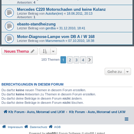
Antworten:
4
Mercedes C220 Motorschaden und keine Kulanz
Letzter Beitrag von
Autofan(inn)
«
18.06.2011, 20:13
Antworten:
1
ebasto-standheizung
Letzter Beitrag von
gerdba
«
31.12.2010, 18:41
Motor-Diagnose-Lampe vom DB A / W 168
Letzter Beitrag von
Marsmensch
«
07.10.2010, 18:38
Neues Thema
1
2
3
4
Nächste
183 Themen
Gehe zu
BERECHTIGUNGEN IN DIESEM FORUM
Du darfst
keine
neuen Themen in diesem Forum erstellen.
Du darfst
keine
Antworten zu Themen in diesem Forum erstellen.
Du darfst deine Beiträge in diesem Forum
nicht
ändern.
Du darfst deine Beiträge in diesem Forum
nicht
löschen.
Kfz Forum - Auto, Motorrad und LKW
Kfz Forum - Auto, Motorrad und LKW
Impressum
Datenschutz
AGB
Powered by
phpBB
® Forum Software © phpBB Limited