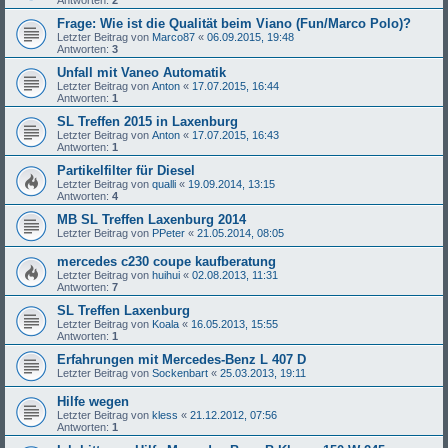
Antworten:
2
Frage: Wie ist die Qualität beim Viano (Fun/Marco Polo)?
Letzter Beitrag von
Marco87
«
06.09.2015, 19:48
Antworten:
3
Unfall mit Vaneo Automatik
Letzter Beitrag von
Anton
«
17.07.2015, 16:44
Antworten:
1
SL Treffen 2015 in Laxenburg
Letzter Beitrag von
Anton
«
17.07.2015, 16:43
Antworten:
1
Partikelfilter für Diesel
Letzter Beitrag von
qualli
«
19.09.2014, 13:15
Antworten:
4
MB SL Treffen Laxenburg 2014
Letzter Beitrag von
PPeter
«
21.05.2014, 08:05
mercedes c230 coupe kaufberatung
Letzter Beitrag von
huihui
«
02.08.2013, 11:31
Antworten:
7
SL Treffen Laxenburg
Letzter Beitrag von
Koala
«
16.05.2013, 15:55
Antworten:
1
Erfahrungen mit Mercedes-Benz L 407 D
Letzter Beitrag von
Sockenbart
«
25.03.2013, 19:11
Hilfe wegen
Letzter Beitrag von
kless
«
21.12.2012, 07:56
Antworten:
1