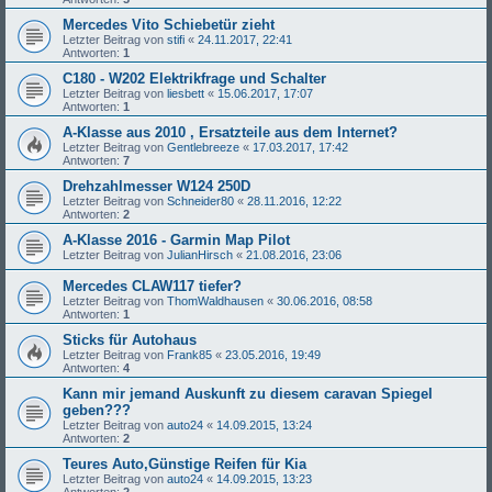
Mercedes Vito Schiebetür zieht
Letzter Beitrag von
stifi
«
24.11.2017, 22:41
Antworten:
1
C180 - W202 Elektrikfrage und Schalter
Letzter Beitrag von
liesbett
«
15.06.2017, 17:07
Antworten:
1
A-Klasse aus 2010 , Ersatzteile aus dem Internet?
Letzter Beitrag von
Gentlebreeze
«
17.03.2017, 17:42
Antworten:
7
Drehzahlmesser W124 250D
Letzter Beitrag von
Schneider80
«
28.11.2016, 12:22
Antworten:
2
A-Klasse 2016 - Garmin Map Pilot
Letzter Beitrag von
JulianHirsch
«
21.08.2016, 23:06
Mercedes CLAW117 tiefer?
Letzter Beitrag von
ThomWaldhausen
«
30.06.2016, 08:58
Antworten:
1
Sticks für Autohaus
Letzter Beitrag von
Frank85
«
23.05.2016, 19:49
Antworten:
4
Kann mir jemand Auskunft zu diesem caravan Spiegel
geben???
Letzter Beitrag von
auto24
«
14.09.2015, 13:24
Antworten:
2
Teures Auto,Günstige Reifen für Kia
Letzter Beitrag von
auto24
«
14.09.2015, 13:23