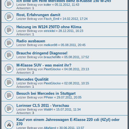
Ich bitte um Hilfe Mercedes Benz B-Klasse 150 W-245
Letzter Beitrag von
koller
«
05.11.2012, 11:43
Antworten:
1
Rost, Erfahrungen damit
Letzter Beitrag von
Fisch_Emil
«
14.02.2012, 17:24
Heizung im W124 250TD ohne Klima
Letzter Beitrag von
stricklisl
«
28.12.2011, 16:23
Antworten:
1
Radio ausbauen
Letzter Beitrag von
melkon98
«
05.08.2011, 20:45
Brauche dringend Diagnose!
Letzter Beitrag von
brauchehilfe
«
05.08.2011, 17:52
M-Klasse SUV - was meint ihr?
Letzter Beitrag von
PieetGlocke
«
04.08.2011, 23:13
Antworten:
2
Mercedes Qualität
Letzter Beitrag von
PieetGlocke
«
02.08.2011, 10:15
Antworten:
1
Besuch bei Mercedes in Stuttgart
Letzter Beitrag von
PPeter
«
29.07.2011, 20:05
Lorinser CLS 2011 - Vorschau
Letzter Beitrag von
WaltiH
«
15.07.2011, 11:34
Antworten:
3
Kauf von einem Jahreswagen E-Klasse 220 cdi (4Zyl) oder
270
Letzter Beitrag von
AlfaNerd
«
30.06.2011, 13:37