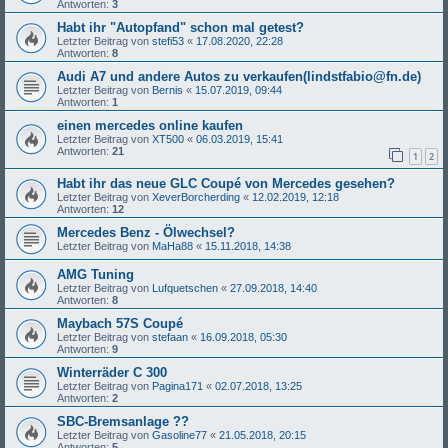
Antworten:
3
Habt ihr "Autopfand" schon mal getest?
Letzter Beitrag von
stefi53
«
17.08.2020, 22:28
Antworten:
8
Audi A7 und andere Autos zu verkaufen(lindstfabio@fn.de)
Letzter Beitrag von
Bernis
«
15.07.2019, 09:44
Antworten:
1
einen mercedes online kaufen
Letzter Beitrag von
XT500
«
06.03.2019, 15:41
Antworten:
21
1
2
Habt ihr das neue GLC Coupé von Mercedes gesehen?
Letzter Beitrag von
XeverBorcherding
«
12.02.2019, 12:18
Antworten:
12
Mercedes Benz - Ölwechsel?
Letzter Beitrag von
MaHa88
«
15.11.2018, 14:38
AMG Tuning
Letzter Beitrag von
Lufquetschen
«
27.09.2018, 14:40
Antworten:
8
Maybach 57S Coupé
Letzter Beitrag von
stefaan
«
16.09.2018, 05:30
Antworten:
9
Winterräder C 300
Letzter Beitrag von
Pagina171
«
02.07.2018, 13:25
Antworten:
2
SBC-Bremsanlage ??
Letzter Beitrag von
Gasoline77
«
21.05.2018, 20:15
Antworten:
5