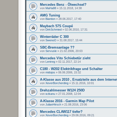
Mercedes Benz - Ölwechsel?
von
MaHa88
»
15.11.2018, 14:38
AMG Tuning
von
Biantion
»
28.06.2017, 17:40
Maybach 57S Coupé
von
DirkSchmied
»
02.06.2010, 17:31
Winterräder C 300
von
SwenoO
»
31.08.2017, 15:44
SBC-Bremsanlage ??
von
Servusle
»
21.02.2006, 20:03
Mercedes Vito Schiebetür zieht
von
Lentreg
»
02.11.2017, 22:14
C180 - W202 Elektrikfrage und Schalter
von
midojos
»
06.06.2006, 15:32
A-Klasse aus 2010 , Ersatzteile aus dem Interne
von
XeverBorcherding
»
15.11.2016, 10:01
Drehzahlmesser W124 250D
von
w.tkanu
»
27.01.2008, 12:04
A-Klasse 2016 - Garmin Map Pilot
von
JulianHirsch
»
21.08.2016, 23:06
Mercedes CLAW117 tiefer?
von
XeverBorcherding
»
29.06.2016, 09:21