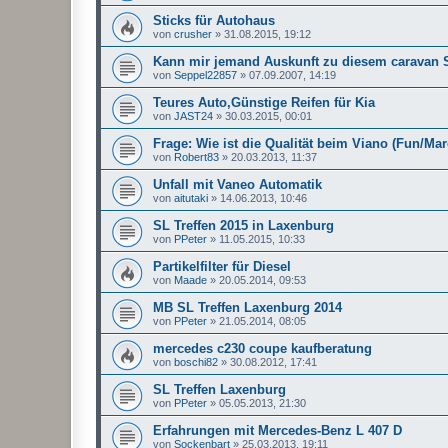
Sticks für Autohaus
von
crusher
»
31.08.2015, 19:12
Kann mir jemand Auskunft zu diesem caravan 
von
Seppel22857
»
07.09.2007, 14:19
Teures Auto,Günstige Reifen für Kia
von
JAST24
»
30.03.2015, 00:01
Frage: Wie ist die Qualität beim Viano (Fun/Ma
von
Robert83
»
20.03.2013, 11:37
Unfall mit Vaneo Automatik
von
aitutaki
»
14.06.2013, 10:46
SL Treffen 2015 in Laxenburg
von
PPeter
»
11.05.2015, 10:33
Partikelfilter für Diesel
von
Maade
»
20.05.2014, 09:53
MB SL Treffen Laxenburg 2014
von
PPeter
»
21.05.2014, 08:05
mercedes c230 coupe kaufberatung
von
boschi82
»
30.08.2012, 17:41
SL Treffen Laxenburg
von
PPeter
»
05.05.2013, 21:30
Erfahrungen mit Mercedes-Benz L 407 D
von
Sockenbart
»
25.03.2013, 19:11