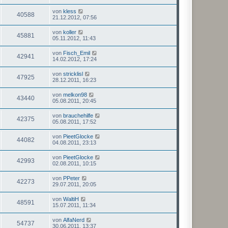
von
kless
40588
21.12.2012, 07:56
von
koller
45881
05.11.2012, 11:43
von
Fisch_Emil
42941
14.02.2012, 17:24
von
stricklisl
47925
28.12.2011, 16:23
von
melkon98
43440
05.08.2011, 20:45
von
brauchehilfe
42375
05.08.2011, 17:52
von
PieetGlocke
44082
04.08.2011, 23:13
von
PieetGlocke
42993
02.08.2011, 10:15
von
PPeter
42273
29.07.2011, 20:05
von
WaltiH
48591
15.07.2011, 11:34
von
AlfaNerd
54737
30.06.2011, 13:37