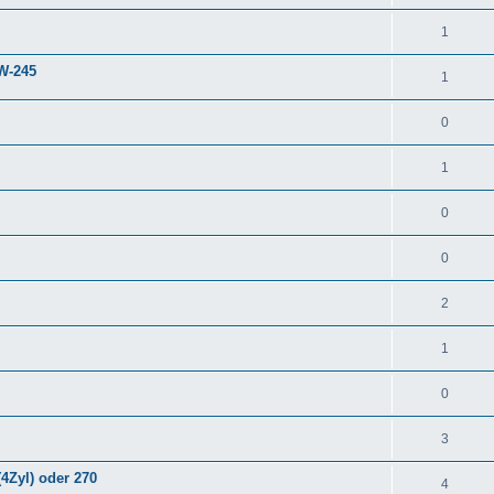
1
 W-245
1
0
1
0
0
2
1
0
3
4Zyl) oder 270
4