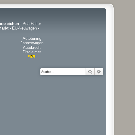
hrszeichen
-
Pda-Halter
arkt
-
EU-Neuwagen
-
Autotuning
Jahreswagen
Autokredit
Disclaimer
Suche
Erweiterte Suche