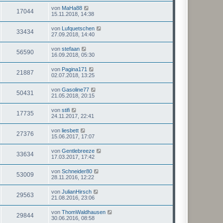
von
MaHa88
17044
15.11.2018, 14:38
von
Lufquetschen
33434
27.09.2018, 14:40
von
stefaan
56590
16.09.2018, 05:30
von
Pagina171
21887
02.07.2018, 13:25
von
Gasoline77
50431
21.05.2018, 20:15
von
stifi
17735
24.11.2017, 22:41
von
liesbett
27376
15.06.2017, 17:07
von
Gentlebreeze
33634
17.03.2017, 17:42
von
Schneider80
53009
28.11.2016, 12:22
von
JulianHirsch
29563
21.08.2016, 23:06
von
ThomWaldhausen
29844
30.06.2016, 08:58