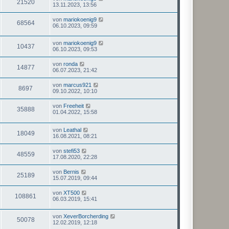
21520
13.11.2023, 13:56
von
mariokoenig9
68564
06.10.2023, 09:59
von
mariokoenig9
10437
06.10.2023, 09:53
von
ronda
14877
06.07.2023, 21:42
von
marcus921
8697
09.10.2022, 10:10
von
Freeheit
35888
01.04.2022, 15:58
von
Leathal
18049
16.08.2021, 08:21
von
stefi53
48559
17.08.2020, 22:28
von
Bernis
25189
15.07.2019, 09:44
von
XT500
108861
06.03.2019, 15:41
von
XeverBorcherding
50078
12.02.2019, 12:18