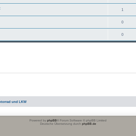
z
1
0
0
otorrad und LKW
Powered by
phpBB
® Forum Software © phpBB Limited
Deutsche Übersetzung durch
phpBB.de