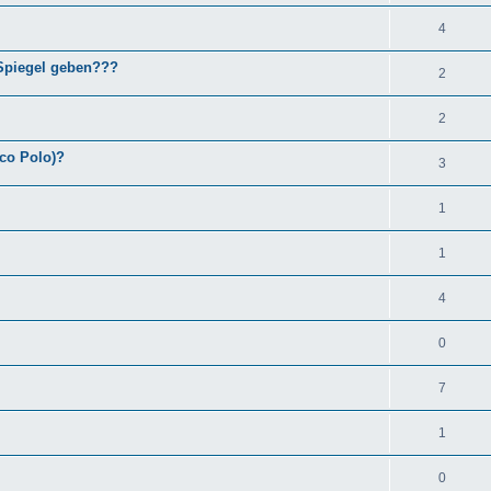
4
Spiegel geben???
2
2
rco Polo)?
3
1
1
4
0
7
1
0