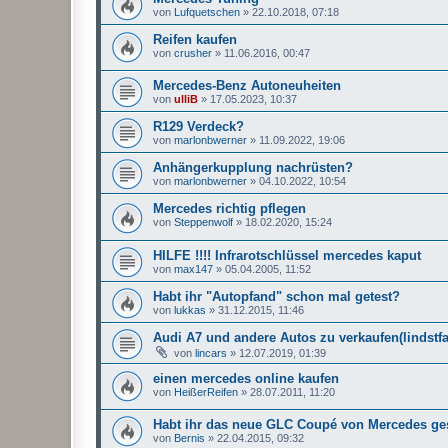
von
Lufquetschen
»
22.10.2018, 07:18
Reifen kaufen
von
crusher
»
11.06.2016, 00:47
Mercedes-Benz Autoneuheiten
von
ulliB
»
17.05.2023, 10:37
R129 Verdeck?
von
marlonbwerner
»
11.09.2022, 19:06
Anhängerkupplung nachrüsten?
von
marlonbwerner
»
04.10.2022, 10:54
Mercedes richtig pflegen
von
Steppenwolf
»
18.02.2020, 15:24
HILFE !!!! Infrarotschlüssel mercedes kaput
von
max147
»
05.04.2005, 11:52
Habt ihr "Autopfand" schon mal getest?
von
lukkas
»
31.12.2015, 11:46
Audi A7 und andere Autos zu verkaufen(lindstf
von
lincars
»
12.07.2019, 01:39
einen mercedes online kaufen
von
HeißerReifen
»
28.07.2011, 11:20
Habt ihr das neue GLC Coupé von Mercedes g
von
Bernis
»
22.04.2015, 09:32