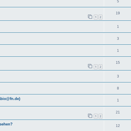
5
19
1
2
1
3
1
15
1
2
3
8
abio@fn.de)
1
21
1
2
esehen?
12