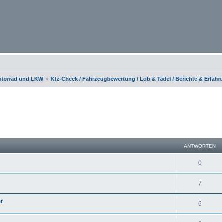
otorrad und LKW
Kfz-Check / Fahrzeugbewertung / Lob & Tadel / Berichte & Erfah
eiterte Suche
ANTWORTEN
0
7
r
6