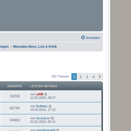
Anmelden
rungen
Mercedes Benz, Lob & Kritik
1
2
3
4
Nächste
183 Themen
ZUGRIFFE
LETZTER BEITRAG
von
ulliB
16200
12.03.2025, 08:27
von
Buffalos
60794
16.09.2024, 17:22
von
tocaracer
34983
02.02.2024, 06:41
von
mariokoenig9