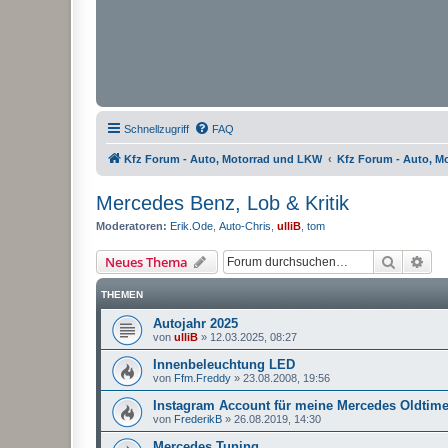
Schnellzugriff
FAQ
Kfz Forum - Auto, Motorrad und LKW
Kfz Forum - Auto, M
Mercedes Benz, Lob & Kritik
Moderatoren:
Erik.Ode
,
Auto-Chris
,
ulliB
,
tom
Suche
Erw
Neues Thema
THEMEN
Autojahr 2025
von
ulliB
»
12.03.2025, 08:27
Innenbeleuchtung LED
von
Ffm.Freddy
»
23.08.2008, 19:56
Instagram Account für meine Mercedes Oldtime
von
FrederikB
»
26.08.2019, 14:30
Mercedes Tuning