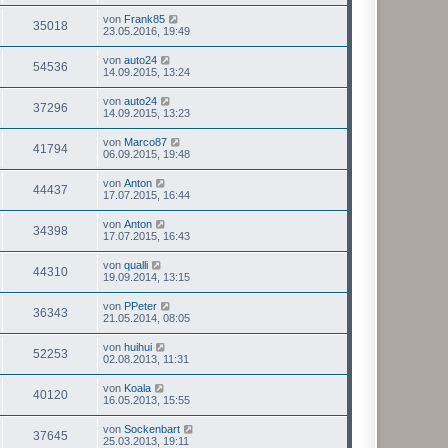
von
Frank85
35018
23.05.2016, 19:49
von
auto24
54536
14.09.2015, 13:24
von
auto24
37296
14.09.2015, 13:23
von
Marco87
41794
06.09.2015, 19:48
von
Anton
44437
17.07.2015, 16:44
von
Anton
34398
17.07.2015, 16:43
von
qualli
44310
19.09.2014, 13:15
von
PPeter
36343
21.05.2014, 08:05
von
huihui
52253
02.08.2013, 11:31
von
Koala
40120
16.05.2013, 15:55
von
Sockenbart
37645
25.03.2013, 19:11