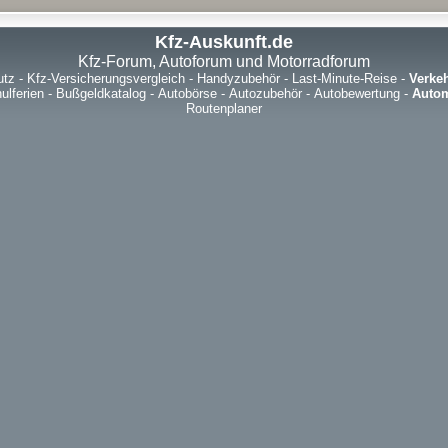
Kfz-Auskunft.de
Kfz-Forum, Autoforum und Motorradforum
utz
-
Kfz-Versicherungsvergleich
-
Handyzubehör
-
Last-Minute-Reise
-
Verke
ulferien
-
Bußgeldkatalog
-
Autobörse
-
Autozubehör
-
Autobewertung
-
Autom
Routenplaner