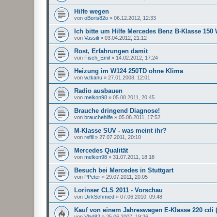
Hilfe wegen
von
oBoris82o
»
06.12.2012, 12:33
Ich bitte um Hilfe Mercedes Benz B-Klasse 150
von
Vassili
»
03.04.2012, 21:12
Rost, Erfahrungen damit
von
Fisch_Emil
»
14.02.2012, 17:24
Heizung im W124 250TD ohne Klima
von
w.tkanu
»
27.01.2008, 12:01
Radio ausbauen
von
melkon98
»
05.08.2011, 20:45
Brauche dringend Diagnose!
von
brauchehilfe
»
05.08.2011, 17:52
M-Klasse SUV - was meint ihr?
von
refill
»
27.07.2011, 20:10
Mercedes Qualität
von
melkon98
»
31.07.2011, 18:18
Besuch bei Mercedes in Stuttgart
von
PPeter
»
29.07.2011, 20:05
Lorinser CLS 2011 - Vorschau
von
DirkSchmied
»
07.06.2010, 09:48
Kauf von einem Jahreswagen E-Klasse 220 cdi (
von
Vlad82
»
25.06.2007, 19:26