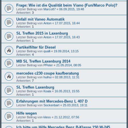
Frage: Wie ist die Qualität beim Viano (Fun/Marco Polo)?
Letzter Beitrag von
Marco87
«
06.09.2015, 19:48
Antworten:
3
Unfall mit Vaneo Automatik
Letzter Beitrag von
Anton
«
17.07.2015, 16:44
Antworten:
1
SL Treffen 2015 in Laxenburg
Letzter Beitrag von
Anton
«
17.07.2015, 16:43
Antworten:
1
Partikelfilter für Diesel
Letzter Beitrag von
qualli
«
19.09.2014, 13:15
Antworten:
4
MB SL Treffen Laxenburg 2014
Letzter Beitrag von
PPeter
«
21.05.2014, 08:05
mercedes c230 coupe kaufberatung
Letzter Beitrag von
huihui
«
02.08.2013, 11:31
Antworten:
7
SL Treffen Laxenburg
Letzter Beitrag von
Koala
«
16.05.2013, 15:55
Antworten:
1
Erfahrungen mit Mercedes-Benz L 407 D
Letzter Beitrag von
Sockenbart
«
25.03.2013, 19:11
Hilfe wegen
Letzter Beitrag von
kless
«
21.12.2012, 07:56
Antworten:
1
Ich bitte um Hilfe Mercedes Benz B-Klasse 150 W-245