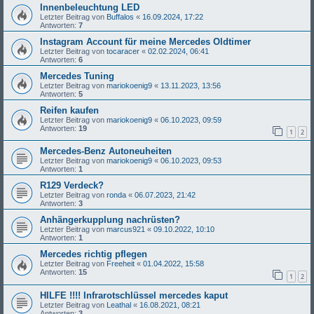
Innenbeleuchtung LED
Letzter Beitrag von
Buffalos
«
16.09.2024, 17:22
Antworten:
7
Instagram Account für meine Mercedes Oldtimer
Letzter Beitrag von
tocaracer
«
02.02.2024, 06:41
Antworten:
6
Mercedes Tuning
Letzter Beitrag von
mariokoenig9
«
13.11.2023, 13:56
Antworten:
5
Reifen kaufen
Letzter Beitrag von
mariokoenig9
«
06.10.2023, 09:59
Antworten:
19
1
2
Mercedes-Benz Autoneuheiten
Letzter Beitrag von
mariokoenig9
«
06.10.2023, 09:53
Antworten:
1
R129 Verdeck?
Letzter Beitrag von
ronda
«
06.07.2023, 21:42
Antworten:
3
Anhängerkupplung nachrüsten?
Letzter Beitrag von
marcus921
«
09.10.2022, 10:10
Antworten:
1
Mercedes richtig pflegen
Letzter Beitrag von
Freeheit
«
01.04.2022, 15:58
Antworten:
15
1
2
HILFE !!!! Infrarotschlüssel mercedes kaput
Letzter Beitrag von
Leathal
«
16.08.2021, 08:21
Antworten:
3