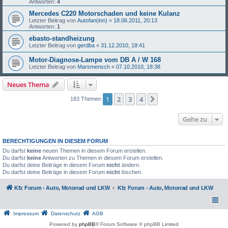
Antworten:
4
Mercedes C220 Motorschaden und keine Kulanz
Letzter Beitrag von
Autofan(inn)
«
18.06.2011, 20:13
Antworten:
1
ebasto-standheizung
Letzter Beitrag von
gerdba
«
31.12.2010, 18:41
Motor-Diagnose-Lampe vom DB A / W 168
Letzter Beitrag von
Marsmensch
«
07.10.2010, 18:38
Neues Thema
1
2
3
4
Nächste
183 Themen
Gehe zu
BERECHTIGUNGEN IN DIESEM FORUM
Du darfst
keine
neuen Themen in diesem Forum erstellen.
Du darfst
keine
Antworten zu Themen in diesem Forum erstellen.
Du darfst deine Beiträge in diesem Forum
nicht
ändern.
Du darfst deine Beiträge in diesem Forum
nicht
löschen.
Kfz Forum - Auto, Motorrad und LKW
Kfz Forum - Auto, Motorrad und LKW
Impressum
Datenschutz
AGB
Powered by
phpBB
® Forum Software © phpBB Limited