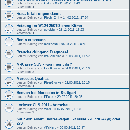
Letzter Beitrag von
koller
«
05.11.2012, 11:43
Antworten:
1
Rost, Erfahrungen damit
Letzter Beitrag von
Fisch_Emil
«
14.02.2012, 17:24
Heizung im W124 250TD ohne Klima
Letzter Beitrag von
stricklisl
«
28.12.2011, 16:23
Antworten:
1
Radio ausbauen
Letzter Beitrag von
melkon98
«
05.08.2011, 20:45
Brauche dringend Diagnose!
Letzter Beitrag von
brauchehilfe
«
05.08.2011, 17:52
M-Klasse SUV - was meint ihr?
Letzter Beitrag von
PieetGlocke
«
04.08.2011, 23:13
Antworten:
2
Mercedes Qualität
Letzter Beitrag von
PieetGlocke
«
02.08.2011, 10:15
Antworten:
1
Besuch bei Mercedes in Stuttgart
Letzter Beitrag von
PPeter
«
29.07.2011, 20:05
Lorinser CLS 2011 - Vorschau
Letzter Beitrag von
WaltiH
«
15.07.2011, 11:34
Antworten:
3
Kauf von einem Jahreswagen E-Klasse 220 cdi (4Zyl) oder
270
Letzter Beitrag von
AlfaNerd
«
30.06.2011, 13:37