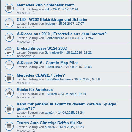
Mercedes Vito Schiebetür zieht
Letzter Beitrag von
stifi
«
24.11.2017, 22:41
Antworten:
1
C180 - W202 Elektrikfrage und Schalter
Letzter Beitrag von
liesbett
«
15.06.2017, 17:07
Antworten:
1
A-Klasse aus 2010 , Ersatzteile aus dem Internet?
Letzter Beitrag von
Gentlebreeze
«
17.03.2017, 17:42
Antworten:
7
Drehzahlmesser W124 250D
Letzter Beitrag von
Schneider80
«
28.11.2016, 12:22
Antworten:
2
A-Klasse 2016 - Garmin Map Pilot
Letzter Beitrag von
JulianHirsch
«
21.08.2016, 23:06
Mercedes CLAW117 tiefer?
Letzter Beitrag von
ThomWaldhausen
«
30.06.2016, 08:58
Antworten:
1
Sticks für Autohaus
Letzter Beitrag von
Frank85
«
23.05.2016, 19:49
Antworten:
4
Kann mir jemand Auskunft zu diesem caravan Spiegel
geben???
Letzter Beitrag von
auto24
«
14.09.2015, 13:24
Antworten:
2
Teures Auto,Günstige Reifen für Kia
Letzter Beitrag von
auto24
«
14.09.2015, 13:23
Antworten:
2