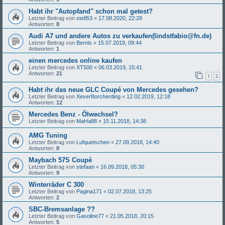
Habt ihr "Autopfand" schon mal getest?
Letzter Beitrag von
stefi53
«
17.08.2020, 22:28
Antworten:
8
Audi A7 und andere Autos zu verkaufen(lindstfabio@fn.de)
Letzter Beitrag von
Bernis
«
15.07.2019, 09:44
Antworten:
1
einen mercedes online kaufen
Letzter Beitrag von
XT500
«
06.03.2019, 15:41
Antworten:
21
1
2
Habt ihr das neue GLC Coupé von Mercedes gesehen?
Letzter Beitrag von
XeverBorcherding
«
12.02.2019, 12:18
Antworten:
12
Mercedes Benz - Ölwechsel?
Letzter Beitrag von
MaHa88
«
15.11.2018, 14:38
AMG Tuning
Letzter Beitrag von
Lufquetschen
«
27.09.2018, 14:40
Antworten:
8
Maybach 57S Coupé
Letzter Beitrag von
stefaan
«
16.09.2018, 05:30
Antworten:
9
Winterräder C 300
Letzter Beitrag von
Pagina171
«
02.07.2018, 13:25
Antworten:
2
SBC-Bremsanlage ??
Letzter Beitrag von
Gasoline77
«
21.05.2018, 20:15
Antworten:
5