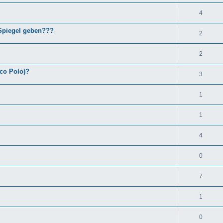
4
Spiegel geben???
2
2
rco Polo)?
3
1
1
4
0
7
1
0