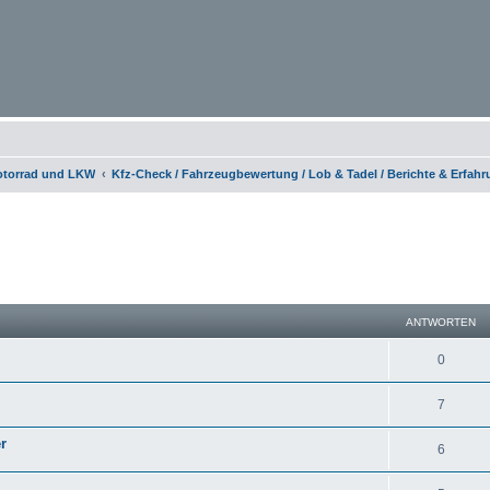
otorrad und LKW
Kfz-Check / Fahrzeugbewertung / Lob & Tadel / Berichte & Erfah
eiterte Suche
ANTWORTEN
0
7
r
6