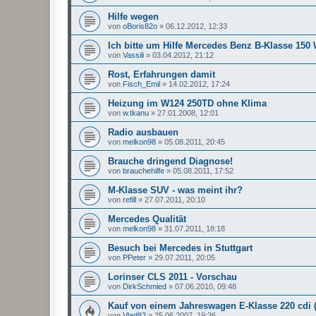
Hilfe wegen
von
oBoris82o
»
06.12.2012, 12:33
Ich bitte um Hilfe Mercedes Benz B-Klasse 150
von
Vassili
»
03.04.2012, 21:12
Rost, Erfahrungen damit
von
Fisch_Emil
»
14.02.2012, 17:24
Heizung im W124 250TD ohne Klima
von
w.tkanu
»
27.01.2008, 12:01
Radio ausbauen
von
melkon98
»
05.08.2011, 20:45
Brauche dringend Diagnose!
von
brauchehilfe
»
05.08.2011, 17:52
M-Klasse SUV - was meint ihr?
von
refill
»
27.07.2011, 20:10
Mercedes Qualität
von
melkon98
»
31.07.2011, 18:18
Besuch bei Mercedes in Stuttgart
von
PPeter
»
29.07.2011, 20:05
Lorinser CLS 2011 - Vorschau
von
DirkSchmied
»
07.06.2010, 09:48
Kauf von einem Jahreswagen E-Klasse 220 cdi (
von
Vlad82
»
25.06.2007, 19:26