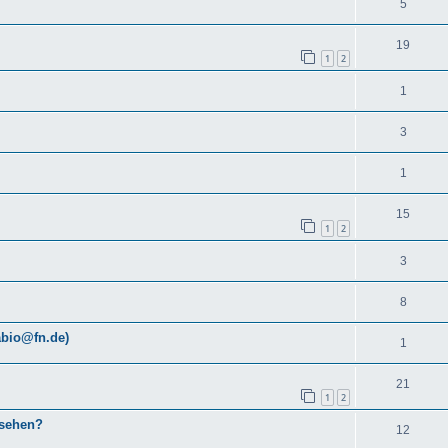
5
19
1
2
1
3
1
15
1
2
3
8
abio@fn.de)
1
21
1
2
esehen?
12