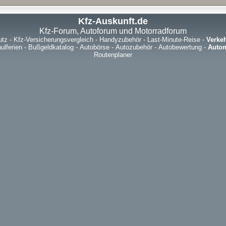
Kfz-Auskunft.de
Kfz-Forum, Autoforum und Motorradforum
utz
-
Kfz-Versicherungsvergleich
-
Handyzubehör
-
Last-Minute-Reise
-
Verke
ulferien
-
Bußgeldkatalog
-
Autobörse
-
Autozubehör
-
Autobewertung
-
Autom
Routenplaner