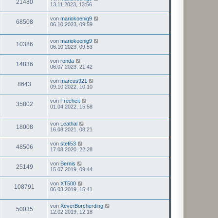
21480
13.11.2023, 13:56
von
mariokoenig9
68508
06.10.2023, 09:59
von
mariokoenig9
10386
06.10.2023, 09:53
von
ronda
14836
06.07.2023, 21:42
von
marcus921
8643
09.10.2022, 10:10
von
Freeheit
35802
01.04.2022, 15:58
von
Leathal
18008
16.08.2021, 08:21
von
stefi53
48506
17.08.2020, 22:28
von
Bernis
25149
15.07.2019, 09:44
von
XT500
108791
06.03.2019, 15:41
von
XeverBorcherding
50035
12.02.2019, 12:18