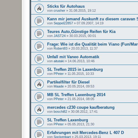
Sticks für Autohaus
von
crusher
»
31.08.2015, 19:12
Kann mir jemand Auskunft zu diesem caravan 
von
Seppel22857
»
07.09.2007, 14:19
Teures Auto,Günstige Reifen für Kia
von
JAST24
»
30.03.2015, 00:01
Frage: Wie ist die Qualität beim Viano (Fun/Ma
von
Robert83
»
20.03.2013, 11:37
Unfall mit Vaneo Automatik
von
aitutaki
»
14.06.2013, 10:46
SL Treffen 2015 in Laxenburg
von
PPeter
»
11.05.2015, 10:33
Partikelfilter für Diesel
von
Maade
»
20.05.2014, 09:53
MB SL Treffen Laxenburg 2014
von
PPeter
»
21.05.2014, 08:05
mercedes c230 coupe kaufberatung
von
boschi82
»
30.08.2012, 17:41
SL Treffen Laxenburg
von
PPeter
»
05.05.2013, 21:30
Erfahrungen mit Mercedes-Benz L 407 D
von
Sockenbart
»
25.03.2013, 19:11