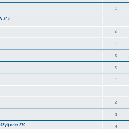
1
 W-245
1
0
1
0
0
2
1
0
3
4Zyl) oder 270
4