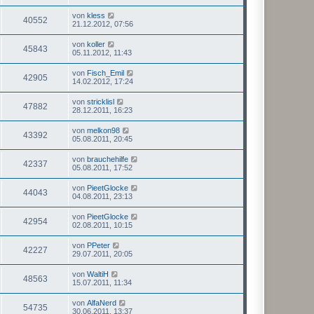
von
kless
40552
21.12.2012, 07:56
von
koller
45843
05.11.2012, 11:43
von
Fisch_Emil
42905
14.02.2012, 17:24
von
stricklisl
47882
28.12.2011, 16:23
von
melkon98
43392
05.08.2011, 20:45
von
brauchehilfe
42337
05.08.2011, 17:52
von
PieetGlocke
44043
04.08.2011, 23:13
von
PieetGlocke
42954
02.08.2011, 10:15
von
PPeter
42227
29.07.2011, 20:05
von
WaltiH
48563
15.07.2011, 11:34
von
AlfaNerd
54735
30.06.2011, 13:37