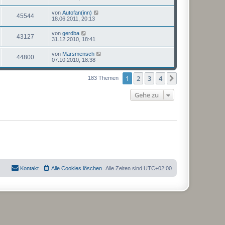
von
Autofan(inn)
45544
18.06.2011, 20:13
von
gerdba
43127
31.12.2010, 18:41
von
Marsmensch
44800
07.10.2010, 18:38
1
2
3
4
Nächste
183 Themen
Gehe zu
Kontakt
Alle Cookies löschen
Alle Zeiten sind
UTC+02:00