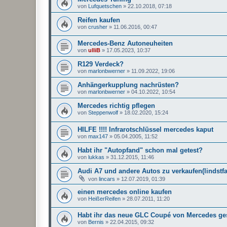
von
Lufquetschen
»
22.10.2018, 07:18
Reifen kaufen
von
crusher
»
11.06.2016, 00:47
Mercedes-Benz Autoneuheiten
von
ulliB
»
17.05.2023, 10:37
R129 Verdeck?
von
marlonbwerner
»
11.09.2022, 19:06
Anhängerkupplung nachrüsten?
von
marlonbwerner
»
04.10.2022, 10:54
Mercedes richtig pflegen
von
Steppenwolf
»
18.02.2020, 15:24
HILFE !!!! Infrarotschlüssel mercedes kaput
von
max147
»
05.04.2005, 11:52
Habt ihr "Autopfand" schon mal getest?
von
lukkas
»
31.12.2015, 11:46
Audi A7 und andere Autos zu verkaufen(lindstf
von
lincars
»
12.07.2019, 01:39
einen mercedes online kaufen
von
HeißerReifen
»
28.07.2011, 11:20
Habt ihr das neue GLC Coupé von Mercedes g
von
Bernis
»
22.04.2015, 09:32