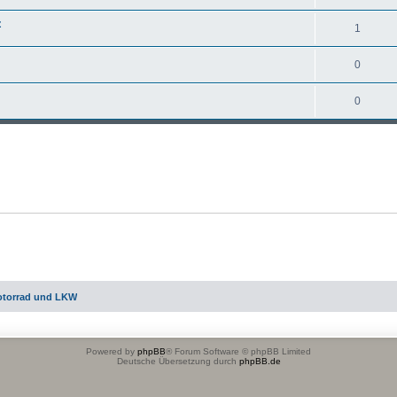
z
1
0
0
otorrad und LKW
Powered by
phpBB
® Forum Software © phpBB Limited
Deutsche Übersetzung durch
phpBB.de