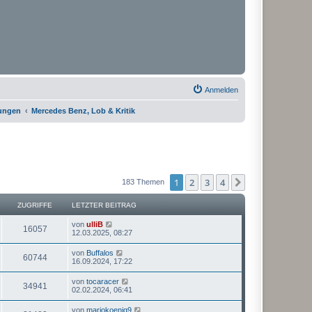
Anmelden
rungen
Mercedes Benz, Lob & Kritik
1
2
3
4
Nächste
183 Themen
ZUGRIFFE
LETZTER BEITRAG
von
ulliB
16057
12.03.2025, 08:27
von
Buffalos
60744
16.09.2024, 17:22
von
tocaracer
34941
02.02.2024, 06:41
von
mariokoenig9