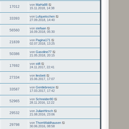
von
MaHa88
17012
15.11.2018, 14:38
von
Lufquetschen
33393
27.09.2018, 14:40
von
stefaan
56560
16.09.2018, 05:30
von
Pagina171
21839
02.07.2018, 13:25
von
Gasoline77
50386
21.05.2018, 20:15
von
stifi
17692
24.11.2017, 22:41
von
liesbett
27334
15.06.2017, 17:07
von
Gentlebreeze
33587
17.03.2017, 17:42
von
Schneider80
52965
28.11.2016, 12:22
von
JulianHirsch
29532
21.08.2016, 23:06
von
ThomWaldhausen
29798
30.06.2016, 08:58