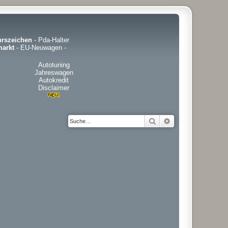
hrszeichen
-
Pda-Halter
arkt
-
EU-Neuwagen
-
Autotuning
Jahreswagen
Autokredit
Disclaimer
Suche
Erweiterte Suche