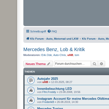
Schnellzugriff
FAQ
Kfz Forum - Auto, Motorrad und LKW
Kfz Forum - Auto, M
Mercedes Benz, Lob & Kritik
Moderatoren:
Erik.Ode
,
Auto-Chris
,
ulliB
,
tom
Suche
Erw
Neues Thema
THEMEN
Autojahr 2025
von
ulliB
»
12.03.2025, 08:27
Innenbeleuchtung LED
von
Ffm.Freddy
»
23.08.2008, 19:56
Instagram Account für meine Mercedes Oldtime
von
FrederikB
»
26.08.2019, 14:30
Mercedes Tuning