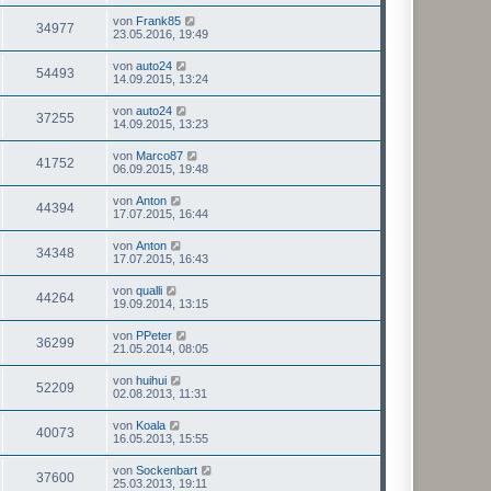
von
Frank85
34977
23.05.2016, 19:49
von
auto24
54493
14.09.2015, 13:24
von
auto24
37255
14.09.2015, 13:23
von
Marco87
41752
06.09.2015, 19:48
von
Anton
44394
17.07.2015, 16:44
von
Anton
34348
17.07.2015, 16:43
von
qualli
44264
19.09.2014, 13:15
von
PPeter
36299
21.05.2014, 08:05
von
huihui
52209
02.08.2013, 11:31
von
Koala
40073
16.05.2013, 15:55
von
Sockenbart
37600
25.03.2013, 19:11