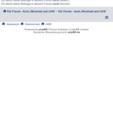
Du darfst deine Beiträge in diesem Forum
nicht
ändern.
Du darfst deine Beiträge in diesem Forum
nicht
löschen.
Kfz Forum - Auto, Motorrad und LKW
Kfz Forum - Auto, Motorrad und LKW
Impressum
Datenschutz
AGB
Powered by
phpBB
® Forum Software © phpBB Limited
Deutsche Übersetzung durch
phpBB.de