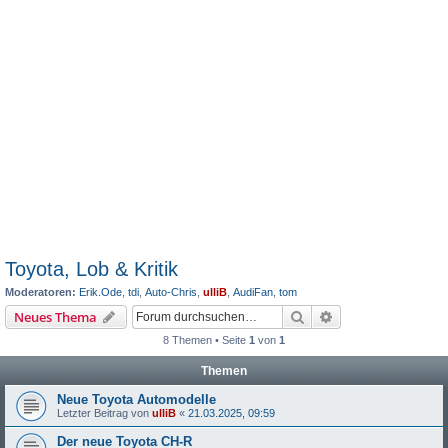
Toyota, Lob & Kritik
Moderatoren:
Erik.Ode
,
tdi
,
Auto-Chris
,
ulliB
,
AudiFan
,
tom
Suche
Erweiterte Suche
Neues Thema
8 Themen • Seite
1
von
1
Themen
Neue Toyota Automodelle
Letzter Beitrag von
ulliB
«
21.03.2025, 09:59
Der neue Toyota CH-R