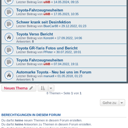
Letzter Beitrag von
ulliB
«
14.05.2024, 09:15
Toyota-Fahrzeugneuheiten
Letzter Beitrag von
ulliB
«
17.05.2023, 10:35
Schwer krank seit Desinfektion
Letzter Beitrag von
BlueCar88
«
29.12.2022, 01:23
Toyota Verso Bericht
Letzter Beitrag von
Konsti4
«
17.09.2022, 14:06
Antworten:
8
Toyota GR-Yaris Fotos und Bericht
Letzter Beitrag von
PPeter
«
30.07.2022, 18:01
Toyota Fahrzeugneuheiten
Letzter Beitrag von
ulliB
«
07.04.2022, 19:11
Automarke Toyota - Neu bei uns im Forum
Letzter Beitrag von
manuell
«
01.05.2018, 01:23
Antworten:
5
Neues Thema
8 Themen • Seite
1
von
1
Gehe zu
BERECHTIGUNGEN IN DIESEM FORUM
Du darfst
keine
neuen Themen in diesem Forum erstellen.
Du darfst
keine
Antworten zu Themen in diesem Forum erstellen.