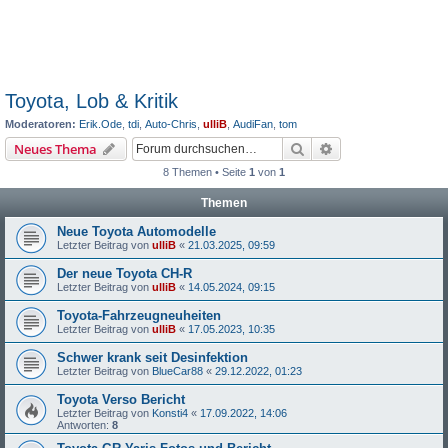
Toyota, Lob & Kritik
Moderatoren:
Erik.Ode
,
tdi
,
Auto-Chris
,
ulliB
,
AudiFan
,
tom
Suche
Erweiterte Suche
Neues Thema
8 Themen • Seite
1
von
1
Themen
Neue Toyota Automodelle
Letzter Beitrag von
ulliB
«
21.03.2025, 09:59
Der neue Toyota CH-R
Letzter Beitrag von
ulliB
«
14.05.2024, 09:15
Toyota-Fahrzeugneuheiten
Letzter Beitrag von
ulliB
«
17.05.2023, 10:35
Schwer krank seit Desinfektion
Letzter Beitrag von
BlueCar88
«
29.12.2022, 01:23
Toyota Verso Bericht
Letzter Beitrag von
Konsti4
«
17.09.2022, 14:06
Antworten:
8