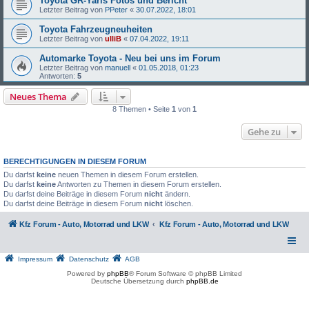
Toyota GR-Yaris Fotos und Bericht
Letzter Beitrag von
PPeter
«
30.07.2022, 18:01
Toyota Fahrzeugneuheiten
Letzter Beitrag von
ulliB
«
07.04.2022, 19:11
Automarke Toyota - Neu bei uns im Forum
Letzter Beitrag von
manuell
«
01.05.2018, 01:23
Antworten:
5
Neues Thema
8 Themen • Seite
1
von
1
Gehe zu
BERECHTIGUNGEN IN DIESEM FORUM
Du darfst
keine
neuen Themen in diesem Forum erstellen.
Du darfst
keine
Antworten zu Themen in diesem Forum erstellen.
Du darfst deine Beiträge in diesem Forum
nicht
ändern.
Du darfst deine Beiträge in diesem Forum
nicht
löschen.
Kfz Forum - Auto, Motorrad und LKW
Kfz Forum - Auto, Motorrad und LKW
Impressum
Datenschutz
AGB
Powered by
phpBB
® Forum Software © phpBB Limited
Deutsche Übersetzung durch
phpBB.de